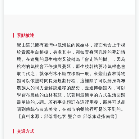
景點敘述
鸞山這兒擁有臺灣中低海拔的原始林，裡面包含上千棵
珍貴原生白榕樹，身處其中，宛如置身阿凡達的夢幻情
境。在這兒的原生榕樹又被稱為「會走路的樹」，因為
榕樹的氣根會不停擴展蔓延，原生枝幹枯萎時氣根也會
取而代之，就像樹木不斷在移動一般。來鸞山森林博物
館可以依照時間長短規劃行程，這裡除了可以聽身為布
農族人的阿力曼解說遷移的歷史，走進博物館內，可以
學習布農族的山林智慧，試著用最簡單的方式生活回歸
最單純的步調。若有事先預訂在這裡用餐，那將可以品
嚐到傳統布農族美食，在都市的餐館裡可是吃不到的。
【資料來源：部落背包客 豐台東 部落旅遊指南書】
交通方式