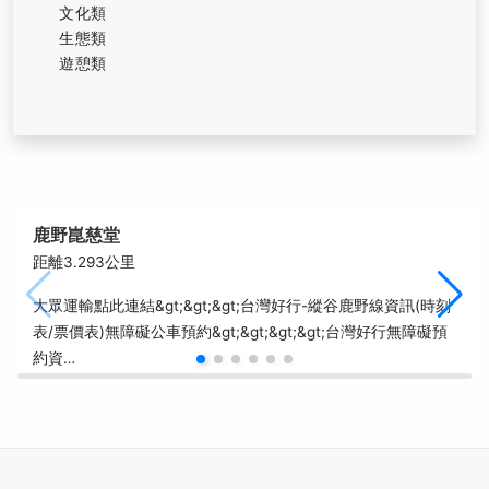
文化類
生態類
遊憩類
鹿野崑慈堂
距離3.293公里
大眾運輸點此連結&gt;&gt;&gt;台灣好行-縱谷鹿野線資訊(時刻
表/票價表)無障礙公車預約&gt;&gt;&gt;&gt;台灣好行無障礙預
約資…