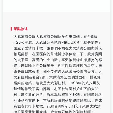
景點敘述
大武濱海公園大武濱海公園位於台東南端，在台9縣
420公里處。大武鄉公所也特別配合諧音「就是愛你」
設立了愛情打卡標，旅客們不妨在大武濱海公園與戀人
拍照留影、在園區內的草地與涼亭休息一下，欣賞廣闊
的太平洋、高聳的中央山脈，享受被碧綠山海擁抱的感
覺，若是晚上在公園漫步，則可以觀賞璀璨的星空，無
論是白日或夜晚，都不要錯過大武濱海公園的美景。大
武彩虹村隔著台9線，大武濱海公園的對面有一排色彩
繽紛的建築，這就是大武彩虹村。1998年的八八風災
無情地摧毀了富山部落，村民被迫遷村於山下的大武
村，建立新的居所。原本單調樸實的外牆，在國際知名
油漆品牌贊助下，重新彩繪讓村落變得繽紛無比，也成
為旅客的打卡地標。行經台9縣時，別忘了來到大武濱
海公園享受海風吹拂、欣賞色彩鮮艷的彩虹村喔！