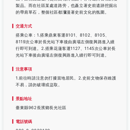
製品。而在社區某處道路旁，也矗立著史前遺跡挖掘出
的帶肩單石，整個社區都瀰漫著史前文化的氛圍。
交通方式
搭乘公車：1.搭乘鼎東客運8101、8102、8105、
8119次公車於長光站下車後由廣場左側復興路進入續
行即可到達。2.搭乘花蓮客運1127、1145次公車於長
光站下車後由廣場左側復興路進入續行即可到達。
注意事項
1.前往時請注意勿打擾當地居民。2.史前文物保存維護
不易，請勿破壞或盜取。
景點地址
臺東縣962長濱鄉長光社區
電話號碼