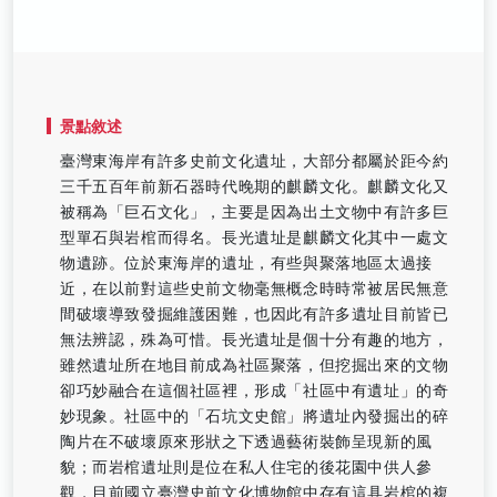
景點敘述
臺灣東海岸有許多史前文化遺址，大部分都屬於距今約
三千五百年前新石器時代晚期的麒麟文化。麒麟文化又
被稱為「巨石文化」，主要是因為出土文物中有許多巨
型單石與岩棺而得名。長光遺址是麒麟文化其中一處文
物遺跡。位於東海岸的遺址，有些與聚落地區太過接
近，在以前對這些史前文物毫無概念時時常被居民無意
間破壞導致發掘維護困難，也因此有許多遺址目前皆已
無法辨認，殊為可惜。長光遺址是個十分有趣的地方，
雖然遺址所在地目前成為社區聚落，但挖掘出來的文物
卻巧妙融合在這個社區裡，形成「社區中有遺址」的奇
妙現象。社區中的「石坑文史館」將遺址內發掘出的碎
陶片在不破壞原來形狀之下透過藝術裝飾呈現新的風
貌；而岩棺遺址則是位在私人住宅的後花園中供人參
觀，目前國立臺灣史前文化博物館中存有這具岩棺的複