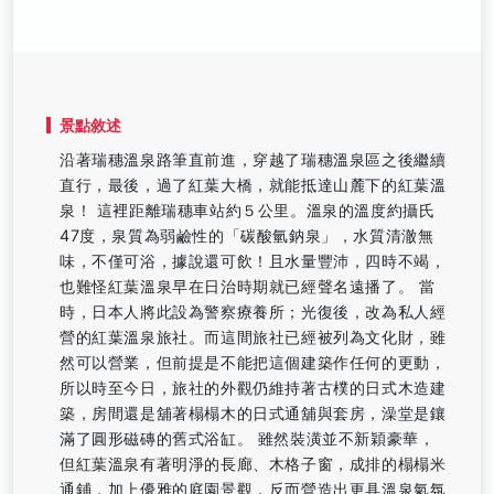
景點敘述
沿著瑞穗溫泉路筆直前進，穿越了瑞穗溫泉區之後繼續
直行，最後，過了紅葉大橋，就能抵達山麓下的紅葉溫
泉！ 這裡距離瑞穗車站約５公里。溫泉的溫度約攝氏
47度，泉質為弱鹼性的「碳酸氫鈉泉」，水質清澈無
味，不僅可浴，據說還可飲！且水量豐沛，四時不竭，
也難怪紅葉溫泉早在日治時期就已經聲名遠播了。 當
時，日本人將此設為警察療養所；光復後，改為私人經
營的紅葉溫泉旅社。而這間旅社已經被列為文化財，雖
然可以營業，但前提是不能把這個建築作任何的更動，
所以時至今日，旅社的外觀仍維持著古樸的日式木造建
築，房間還是舖著榻榻木的日式通舖與套房，澡堂是鑲
滿了圓形磁磚的舊式浴缸。 雖然裝潢並不新穎豪華，
但紅葉溫泉有著明淨的長廊、木格子窗，成排的榻榻米
通鋪，加上優雅的庭園景觀，反而營造出更具溫泉氣氛