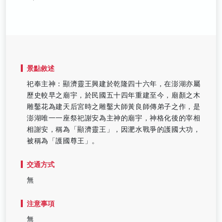
景點敘述
祀奉主神：顯濟靈王興建於乾隆四十六年，在澎湖亦屬
歷史較早之廟宇，於民國五十四年重建至今，廟顏之木
雕鑿花為建天后宮時之雕鑿大師黃良師傳弟子之作，是
澎湖唯一一座祭祀謝安為主神的廟宇，神格化後的宰相
相謝安，稱為「顯濟靈王」，因淝水戰爭的護國大功，
被稱為「護國尊王」。
交通方式
無
注意事項
無