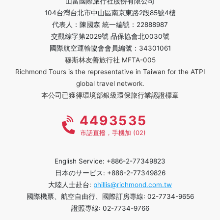
山富國際旅行社股份有限公司
104台灣台北市中山區南京東路2段85號4樓
代表人：陳國森 統一編號：22888987
交觀綜字第2029號 品保協會北0030號
國際航空運輸協會會員編號：34301061
穆斯林友善旅行社 MFTA-005
Richmond Tours is the representative in Taiwan for the ATPI
global travel network.
本公司已獲得環境部銀級環保旅行業認證標章
4493535
市話直撥，手機加 (02)
English Service: +886-2-77349823
日本のサービス: +886-2-77349826
大陸人士赴台:
phillis@richmond.com.tw
國際機票、航空自由行、國際訂房專線: 02-7734-9656
證照專線: 02-7734-9766