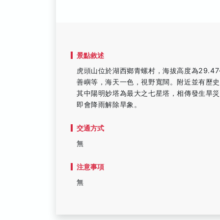
景點敘述
虎頭山位於湖西鄉青螺村，海拔高度為29.
善嶼等，海天一色，視野寬闊。附近並有歷
其中陽明妙塔為最大之七星塔，相傳發生旱
即會降雨解除旱象。
交通方式
無
注意事項
無