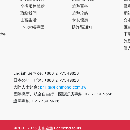
全省服務據點
旅遊百科
隱
聯絡我們
旅遊攻略
網
山富生活
卡友優惠
交
ESG永續專區
防詐騙通知
匯
the
下
旅
個
English Service: +886-2-77349823
日本のサービス: +886-2-77349826
大陸人士赴台:
phillis@richmond.com.tw
國際機票、航空自由行、國際訂房專線: 02-7734-9656
證照專線: 02-7734-9766
©2001-2026 山富旅遊 richmond tours.