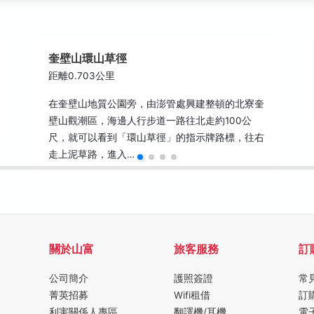
奎壁山環山草徑
距離0.703公里
在奎壁山地質公園旁，由澎管處興建整頓的北寮奎
壁山觀潮區，海邊人行步道一路往北走約100公
尺，就可以看到「環山草徑」的指示牌路標，往右
走上泥草路，進入…
關於山富
旅客服務
訂
公司簡介
護照簽證
常
菁英招募
Wifi租借
訂
利害關係人專區
翻譯機/耳機
電