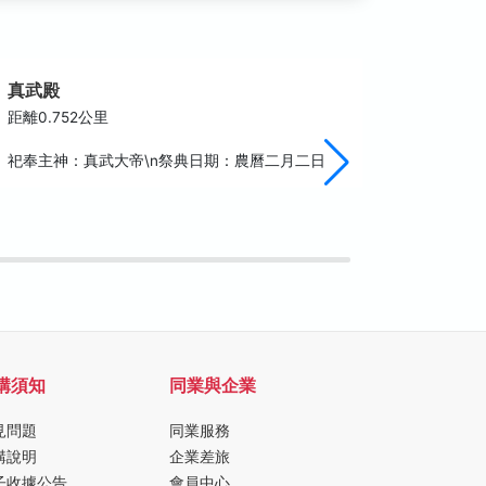
真武殿
青螺溼
距離0.752公里
距離0.7
祀奉主神：真武大帝\n祭典日期：農曆二月二日
國家級的
地類型多
岸，以及
型，是澎
購須知
同業與企業
見問題
同業服務
購說明
企業差旅
子收據公告
會員中心