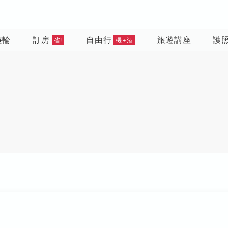
遊輪
訂房
自由行
旅遊講座
護
省!
機+酒