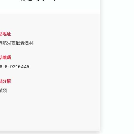
點地址
湖縣湖西鄉青螺村
話號碼
6-6-9216445
點分類
蹟類