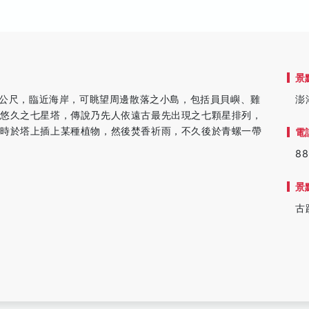
景
47公尺，臨近海岸，可眺望周邊散落之小島，包括員貝嶼、雞
澎
史悠久之七星塔，傳說乃先人依遠古最先出現之七顆星排列，
災時於塔上插上某種植物，然後焚香祈雨，不久後於青螺一帶
電
88
景
古