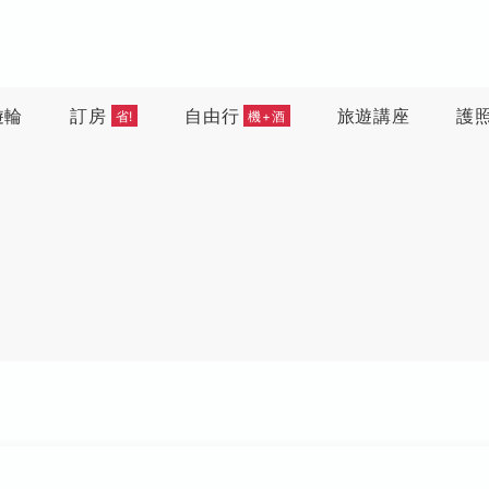
遊輪
訂房
自由行
旅遊講座
護
省!
機+酒