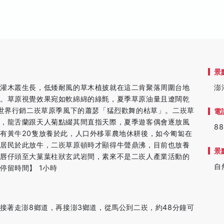
景
於灌木叢生長，低矮耐風的草木植披就在這二肯聚落周圍台地
澎
原。草原視覺效果宛如軟綿綿的綠氈，夏季草原油量且遼闊乾
全世界行銷二崁草原季風下的蕭瑟「猛烈歡舞的枯草」。二崁草
電
洲，龍舌蘭跟天人菊點綴其間直指天際，夏季遊客偶會逐放風
88
有黃牛20隻放養於此，人口外移睪農地休耕後，如今匍匐在
村居民於此放牛，二崁草原頓時才顯得牛聲鼎沸，目前也放養
景
及唇仔頭至大菓葉柱狀玄武岩間，素來不是二崁人產業活動的
自
停留時間】 1小時
接著走澎8鄉道，再接澎3鄉道，從馬公到二崁，約48分鐘可