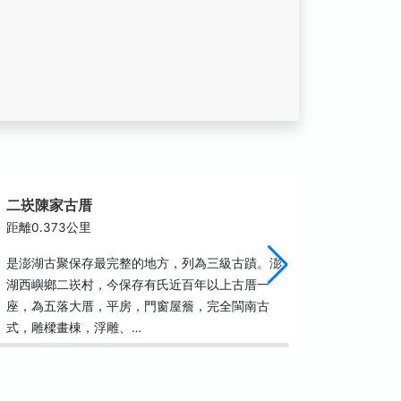
二崁陳家古厝
小池水
距離0.373公里
距離0.9
是澎湖古聚保存最完整的地方，列為三級古蹟。澎
小池水庫
湖西嶼鄉二崁村，今保存有氏近百年以上古厝一
棲息，所
座，為五落大厝，平房，門窗屋簷，完全閩南古
面有片當
式，雕樑畫棟，浮雕、…
夢幻海灘