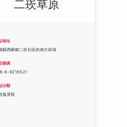
二崁草原
點地址
湖縣西嶼鄉二崁社區的南方區域
話號碼
6-6-9216521
點分類
然風景類