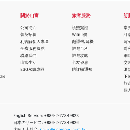
關於山富
旅客服務
訂
公司簡介
護照簽證
常
菁英招募
Wifi租借
訂
利害關係人專區
翻譯機/耳機
電
全省服務據點
旅遊百科
隱
聯絡我們
旅遊攻略
網
山富生活
卡友優惠
交
ESG永續專區
防詐騙通知
匯
the
下
旅
個
English Service: +886-2-77349823
日本のサービス: +886-2-77349826
大陸人士赴台:
phillis@richmond.com.tw