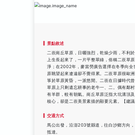
景點敘述
二崁崗丘草原，日曬強烈，乾燥少雨，不利
上生長起來了，一片平整翠綠，俗稱二崁草
淨；在2002年，麥當勞廣告選擇在冬季向
原眺望起來遼遠卻不覺得累。二崁草原很歐
箏於草原黃昏，一派悠閒。二崁在日據時代曾
草原上只剩遺忘耕事的老牛一、二。偶有鄰
有羊群，較有朝氣。崗丘草原泛指大坑溝頂
核心，卻是二崁美景素描的顯要元素。【建議
交通方式
馬公出發，沿澎203號縣道，往白沙鄉方向，
抵達。