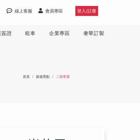
線上客服
會員專區
登入/註冊
照簽證
租車
企業專區
奢華訂製
首頁
旅遊景點
二崁草原