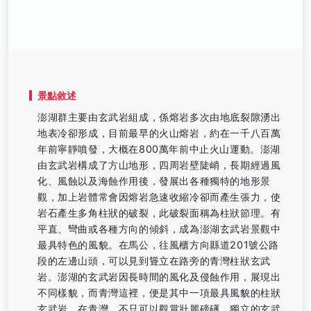
景點敘述
澎湖群主要由玄武岩組成，係熔岩多次由地底裂隙湧出
地表冷卻形成，目前最早的火山熔岩，約在一千八百萬
年前寧靜噴發，大概在800萬年前中止火山運動。澎湖
由玄武岩構成了方山地形，四周岩壁陡峭，長期經過風
化、風蝕以及海蝕作用後，發展出各種獨特的地形景
觀，加上岩體常會因熔岩急速收縮冷卻而產生張力，使
岩石產生多角柱狀的破裂，此破裂面稱為柱狀節理。有
平直、彎曲或各種方向的傾斜，成為澎湖玄武岩景觀中
最具特色的風貌。在馬公，往風櫃方向縣道201號公路
段的左邊山頭，可以見到聳立在路旁的青灣柱狀玄武
岩。澎湖的玄武岩因長時間的風化及侵蝕作用，展現出
不同樣貌，而青灣這裡，便是其中一項最具風貌的柱狀
玄武岩。在青灣，不只可以觀賞壯麗磅礡、獨立的玄武