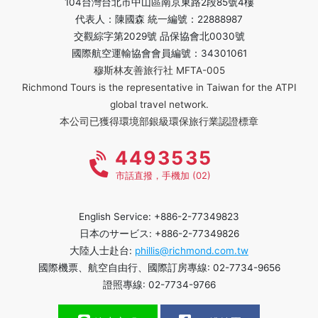
104台灣台北市中山區南京東路2段85號4樓
代表人：陳國森 統一編號：22888987
交觀綜字第2029號 品保協會北0030號
國際航空運輸協會會員編號：34301061
穆斯林友善旅行社 MFTA-005
Richmond Tours is the representative in Taiwan for the ATPI
global travel network.
本公司已獲得環境部銀級環保旅行業認證標章
4493535
市話直撥，手機加 (02)
English Service: +886-2-77349823
日本のサービス: +886-2-77349826
大陸人士赴台:
phillis@richmond.com.tw
國際機票、航空自由行、國際訂房專線: 02-7734-9656
證照專線: 02-7734-9766