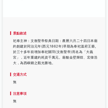
景點敘述
祀奉主神：文衡聖帝祭典日期：農曆六月二十四日本廟
約創建於同治元年(西元1862年)旱期為奉祀溫府王爺,
於三十多年前增加奉祀關羽(文衡聖帝)而名為「大義
宮」，近年重建約耗資千萬元。廟貌金壁輝煌、宏偉浩
大，為西嶼鄉之觀光勝地。
交通方式
無
注意事項
無