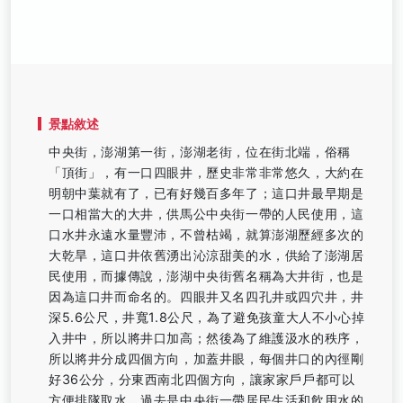
景點敘述
中央街，澎湖第一街，澎湖老街，位在街北端，俗稱
「頂街」，有一口四眼井，歷史非常非常悠久，大約在
明朝中葉就有了，已有好幾百多年了；這口井最早期是
一口相當大的大井，供馬公中央街一帶的人民使用，這
口水井永遠水量豐沛，不曾枯竭，就算澎湖歷經多次的
大乾旱，這口井依舊湧出沁涼甜美的水，供給了澎湖居
民使用，而據傳說，澎湖中央街舊名稱為大井街，也是
因為這口井而命名的。四眼井又名四孔井或四穴井，井
深5.6公尺，井寬1.8公尺，為了避免孩童大人不小心掉
入井中，所以將井口加高；然後為了維護汲水的秩序，
所以將井分成四個方向，加蓋井眼，每個井口的內徑剛
好36公分，分東西南北四個方向，讓家家戶戶都可以
方便排隊取水。過去是中央街一帶居民生活和飲用水的