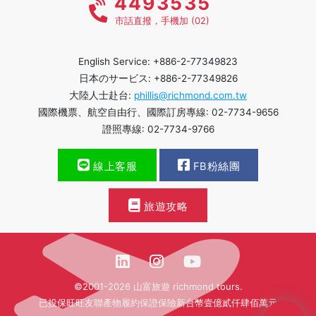
4493535
市話直撥，手機加 (02)
English Service: +886-2-77349823
日本のサービス: +886-2-77349826
大陸人士赴台:
phillis@richmond.com.tw
國際機票、航空自由行、國際訂房專線: 02-7734-9656
證照專線: 02-7734-9766
線上客服
FB粉絲團
旅遊攻略
©2001-2026 山富旅遊 richmond tours.
已投保旺旺友聯產物履約保證保險新台幣壹億貳仟肆佰萬元