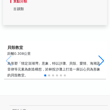
景點分類
古蹟類
貝殼教堂
距離0.308公里
為形塑「情定澎湖灣」意象，特以沙灘、貝殼、愛情、海潮及
音律等元素為創造構想，於林投沙灘上打造一座以心貝為形象
的貝殼教堂。