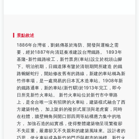
景點敘述
1886年台灣省，劉銘傳基於海防、開發與運輸之需
要，經於1887年向清廷奏准建設台灣鐵路。 1893年
基隆-新竹鐵路竣工，新竹票房(車站)設立於枕頭山腳
下。明治初期，日鐵道隊有鑒於清朝期間所建造 的鐵
路蜿蜒蛇行，開始修改舊有的路線，新建的車站稱為新
竹停車場，是一處簡易的日本瓦木造車站。1908年新
的鐵路通車，新的車站(新竹驛)於1913年完工，即今
日所見新竹火車站。 新竹火車站位於新竹市中華路
上，是全台唯一沒有招牌的火車站，建築樣式融合了西
方建築特色， 加上陡斜的複折式屋頂與老虎窗，同時
在柱體，牆壁轉角與開口部四周等結構應力集中的地
方， 加強石造的結實感，使得整體建築物呈現繁複卻
不失莊重，嚴肅卻又不失親和的建築風味來。設計者的
巧思，使火車站成為新竹的門戶與都市的地標。新竹火