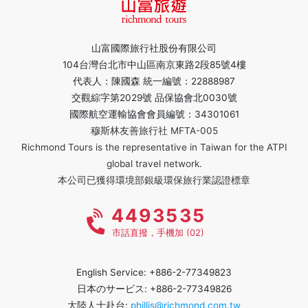
山富國際旅行社股份有限公司
104台灣台北市中山區南京東路2段85號4樓
代表人：陳國森 統一編號：22888987
交觀綜字第2029號 品保協會北0030號
國際航空運輸協會會員編號：34301061
穆斯林友善旅行社 MFTA-005
Richmond Tours is the representative in Taiwan for the ATPI
global travel network.
本公司已獲得環境部銀級環保旅行業認證標章
4493535
市話直撥，手機加 (02)
English Service: +886-2-77349823
日本のサービス: +886-2-77349826
大陸人士赴台:
phillis@richmond.com.tw