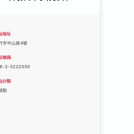
點地址
竹市中山路4號
話號碼
6-3-5222050
點分類
蹟類