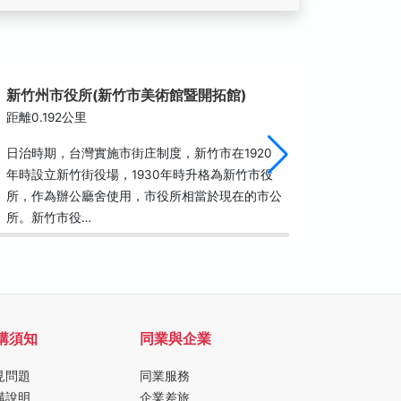
新竹州市役所(新竹市美術館暨開拓館)
影像博
距離0.192公里
距離0.2
日治時期，台灣實施市街庄制度，新竹市在1920
影像博物
年時設立新竹街役場，1930年時升格為新竹市役
台灣首座
所，作為辦公廳舍使用，市役所相當於現在的市公
電影興起
所。新竹市役…
設備，舖
購須知
同業與企業
見問題
同業服務
購說明
企業差旅