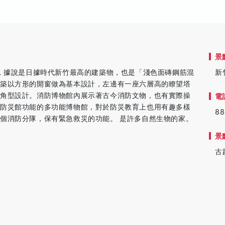
景
年，據說是日據時代新竹最高的建築物，也是「淺色面磚鋼筋混
新
建築以方形的開窗做為基本設計，左邊有一座六層高的瞭望塔
八角型設計。消防博物館內展示著古今消防文物，也有實際操
電
型防災館功能的多功能博物館，對於防災教育上也用有趣多樣
88
個消防分隊，保有緊急救災的功能。 是許多自然生物的家。
景
古