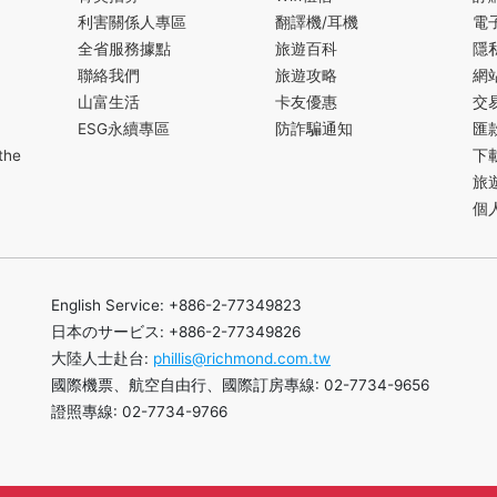
利害關係人專區
翻譯機/耳機
電
全省服務據點
旅遊百科
隱
聯絡我們
旅遊攻略
網
山富生活
卡友優惠
交
ESG永續專區
防詐騙通知
匯
the
下
旅
個
English Service: +886-2-77349823
日本のサービス: +886-2-77349826
大陸人士赴台:
phillis@richmond.com.tw
國際機票、航空自由行、國際訂房專線: 02-7734-9656
證照專線: 02-7734-9766