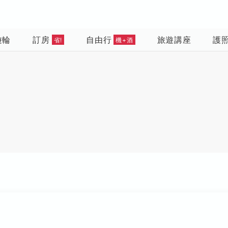
遊輪
訂房
自由行
旅遊講座
護
省!
機+酒