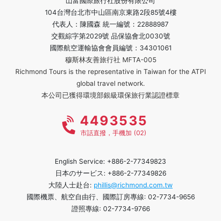
山富國際旅行社股份有限公司
104台灣台北市中山區南京東路2段85號4樓
代表人：陳國森 統一編號：22888987
交觀綜字第2029號 品保協會北0030號
國際航空運輸協會會員編號：34301061
穆斯林友善旅行社 MFTA-005
Richmond Tours is the representative in Taiwan for the ATPI
global travel network.
本公司已獲得環境部銀級環保旅行業認證標章
4493535
市話直撥，手機加 (02)
English Service: +886-2-77349823
日本のサービス: +886-2-77349826
大陸人士赴台:
phillis@richmond.com.tw
國際機票、航空自由行、國際訂房專線: 02-7734-9656
證照專線: 02-7734-9766