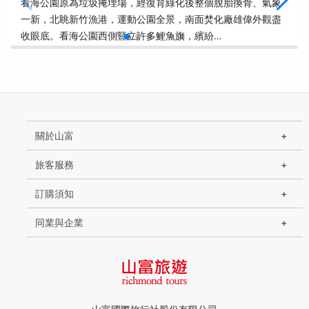
看海公園原為垃圾掩埋場，經復育綠化後整個脫胎換骨、氣象
一新，北眺新竹漁港，運動公園全景，南面焚化廠雄偉外觀盡
收眼底。看海公園西側豎立許多鯉魚旗，繽紛…
關於山富
旅客服務
訂購須知
同業與企業