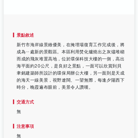
景點敘述
新竹市海岸線景緻優美，在掩埋場復育工作完成後，將
成為ㄧ處新的景觀區。本區利用焚化爐燒出之灰燼堆砌
而成的飛灰堆置高地，位於環保科技大樓的一側，高出
海平面約20公尺，是良好之景點，一面可以欣賞到貝
聿銘建築師所設計的環保局辦公大樓，另一面則是天成
的海天一線美景，視野遼闊、一望無際，每逢夕陽西下
時分，晚霞遍布眼前，美景令人讚嘆。
交通方式
無
注意事項
無