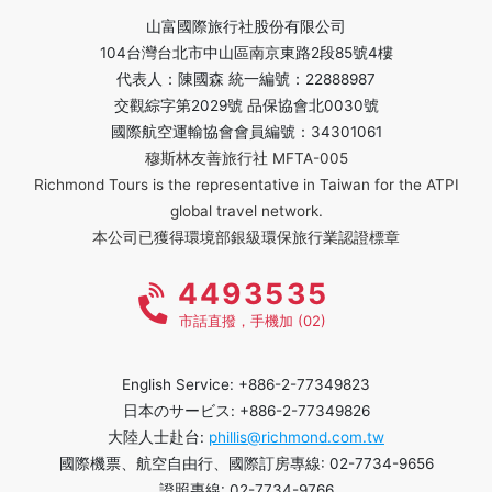
山富國際旅行社股份有限公司
104台灣台北市中山區南京東路2段85號4樓
代表人：陳國森 統一編號：22888987
交觀綜字第2029號 品保協會北0030號
國際航空運輸協會會員編號：34301061
穆斯林友善旅行社 MFTA-005
Richmond Tours is the representative in Taiwan for the ATPI
global travel network.
本公司已獲得環境部銀級環保旅行業認證標章
4493535
市話直撥，手機加 (02)
English Service: +886-2-77349823
日本のサービス: +886-2-77349826
大陸人士赴台:
phillis@richmond.com.tw
國際機票、航空自由行、國際訂房專線: 02-7734-9656
證照專線: 02-7734-9766