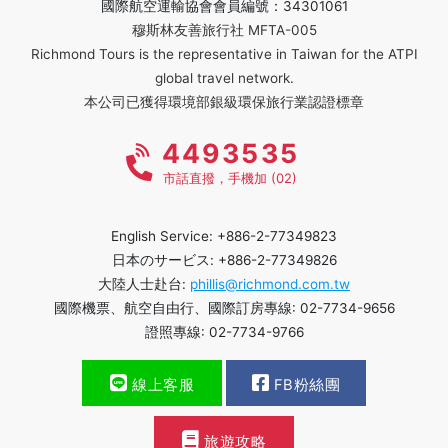
國際航空運輸協會會員編號：34301061
穆斯林友善旅行社 MFTA-005
Richmond Tours is the representative in Taiwan for the ATPI
global travel network.
本公司已獲得環境部銀級環保旅行業認證標章
4493535
市話直撥，手機加 (02)
English Service: +886-2-77349823
日本のサービス: +886-2-77349826
大陸人士赴台:
phillis@richmond.com.tw
國際機票、航空自由行、國際訂房專線: 02-7734-9656
證照專線: 02-7734-9766
線上客服
FB粉絲團
旅遊攻略