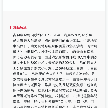
景點敘述
吉貝嶼全島面積約3.1平方公里，海岸線長約13公里，
是北海最大的島嶼，國內最熱門的旅遊景點。全島地勢
東高西低，由海積地形組成的美麗沙灘及沙嘴，為本島
最大的地形特色，沙灘位本島西南，由西崁山向南延
伸；在沙灘的盡頭，因受海流影響而形成伸入海中的沙
嘴，全長約800公尺，最寬處約200公尺，島的四周人
工分散設置許多大小石滬，全盛時期達二百餘口，目前
僅剩88口，島嶼距離赤崁約5浬，航程約20分鐘。因
為吉貝嶼不僅是澎湖北方的漁場之一，由於潮差甚大且
擁有廣大的潮間帶，早期的先民長期觀察魚類生態並利
用潮差來捕魚，就地利用周邊的玄武岩與珊瑚礁，趁著
每天退潮時堆砌石滬捕魚。根據記載，在清朝乾隆年間
徵收「滬稅」時，吉貝便擁有1口大滬、4口小滬，可
見石滬的建造遠在清乾隆以前便有了。吉貝嶼海域石滬