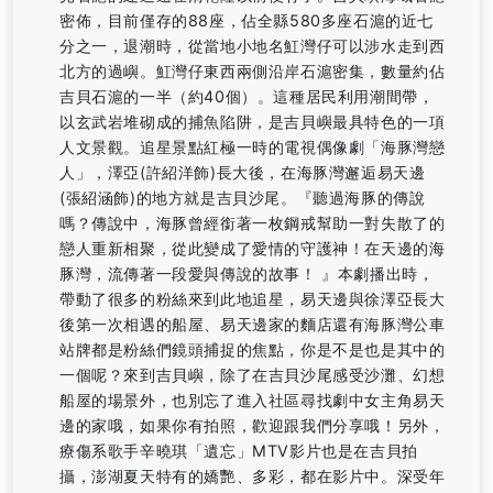
密佈，目前僅存的88座，佔全縣580多座石滬的近七
分之一，退潮時，從當地小地名魟灣仔可以涉水走到西
北方的過嶼。魟灣仔東西兩側沿岸石滬密集，數量約佔
吉貝石滬的一半（約40個）。這種居民利用潮間帶，
以玄武岩堆砌成的捕魚陷阱，是吉貝嶼最具特色的一項
人文景觀。追星景點紅極一時的電視偶像劇「海豚灣戀
人」，澤亞(許紹洋飾)長大後，在海豚灣邂逅易天邊
(張紹涵飾)的地方就是吉貝沙尾。『聽過海豚的傳說
嗎？傳說中，海豚曾經銜著一枚鋼戒幫助一對失散了的
戀人重新相聚，從此變成了愛情的守護神！在天邊的海
豚灣，流傳著一段愛與傳說的故事！ 』本劇播出時，
帶動了很多的粉絲來到此地追星，易天邊與徐澤亞長大
後第一次相遇的船屋、易天邊家的麵店還有海豚灣公車
站牌都是粉絲們鏡頭捕捉的焦點，你是不是也是其中的
一個呢？來到吉貝嶼，除了在吉貝沙尾感受沙灘、幻想
船屋的場景外，也別忘了進入社區尋找劇中女主角易天
邊的家哦，如果你有拍照，歡迎跟我們分享哦！另外，
療傷系歌手辛曉琪「遺忘」MTV影片也是在吉貝拍
攝，澎湖夏天特有的嬌艷、多彩，都在影片中。深受年