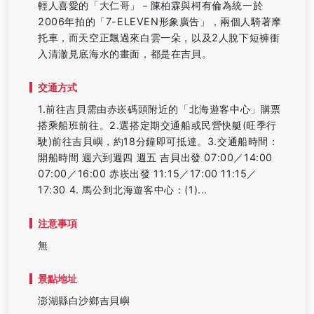
輕人喜愛的「大仁哥」－陳柏霖與柯有倫為統一於
2006年拍的「7-ELEVEN形象廣告」，兩個人騎著摩
托車，而天空正飄過來白雲一朵，以及2人脫下短褲衝
入清澈見底海水的畫面，都是在吉貝。
交通方式
1.前往吉貝需由赤崁碼頭附近的「北海遊客中心」購票
搭乘船班前往。2.選搭定期交通船或民營快艇(旺季行
駛)前往吉貝嶼，約18分鐘即可抵達。3.交通船時間：
開船時間 週六到週四 週五 吉貝出發 07:00／14:00
07:00／16:00 赤崁出發 11:15／17:00 11:15／
17:30 4. 馬公到北海遊客中心：(1)...
注意事項
無
景點地址
澎湖縣白沙鄉吉貝嶼