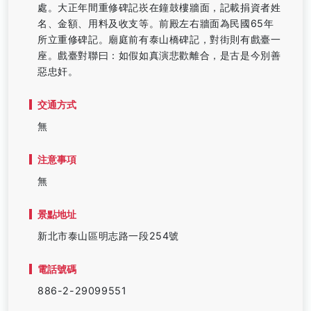
處。大正年間重修碑記崁在鐘鼓樓牆面，記載捐資者姓
名、金額、用料及收支等。前殿左右牆面為民國65年
所立重修碑記。廟庭前有泰山橋碑記，對街則有戲臺一
座。戲臺對聯曰：如假如真演悲歡離合，是古是今別善
惡忠奸。
交通方式
無
注意事項
無
景點地址
新北市泰山區明志路一段254號
電話號碼
886-2-29099551