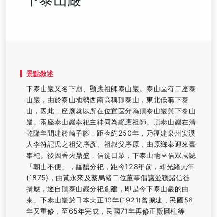
景點敘述
下泰山巖又名下廟、顯應祖師泰山巖。泰山區有二座泰
山巖，由於泰山地勢西南高稱頂泰山，東北低稱下泰
山，因此二座廟就以所在位置區分為頂泰山巖與下泰山
巖。兩座泰山巖奉祀主神同為顯應祖師。頂泰山巖在清
乾隆年間建於崎子腳，距今約250年，乃福建泉州安溪
人李符記氏之祖父序彥、祖叔父序原，由原鄉奉迎來臺
奉祀。後因香火鼎盛，信徒日眾，下泰山地區信眾咸認
「朝山不便」，醞釀分祀，距今128年前，即光緒元年
(1875)，由黃永來及蔡烏豬二位董事倡議並獲諸信徒
捐應，逐自頂泰山巖分祀創建，即是今下泰山巖的由
來。下泰山巖於日本大正10年(1921)曾擴建，民國56
年又重修，至65年完成，民國71年再修正殿圓柱等