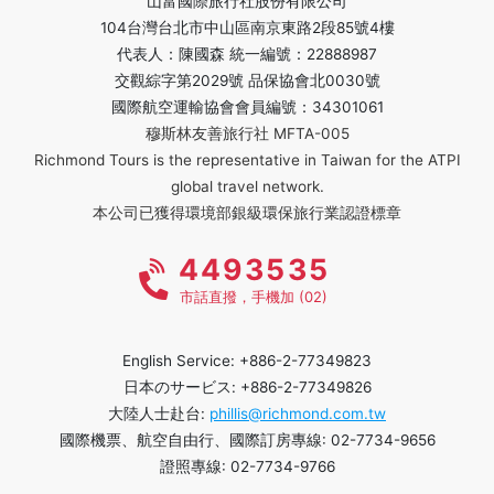
山富國際旅行社股份有限公司
104台灣台北市中山區南京東路2段85號4樓
代表人：陳國森 統一編號：22888987
交觀綜字第2029號 品保協會北0030號
國際航空運輸協會會員編號：34301061
穆斯林友善旅行社 MFTA-005
Richmond Tours is the representative in Taiwan for the ATPI
global travel network.
本公司已獲得環境部銀級環保旅行業認證標章
4493535
市話直撥，手機加 (02)
English Service: +886-2-77349823
日本のサービス: +886-2-77349826
大陸人士赴台:
phillis@richmond.com.tw
國際機票、航空自由行、國際訂房專線: 02-7734-9656
證照專線: 02-7734-9766