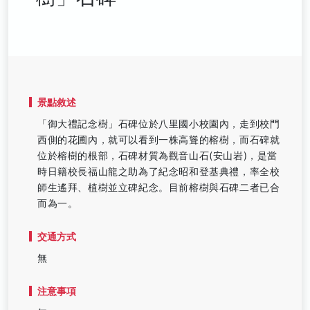
景點敘述
「御大禮記念樹」石碑位於八里國小校園內，走到校門
西側的花圃內，就可以看到一株高聳的榕樹，而石碑就
位於榕樹的根部，石碑材質為觀音山石(安山岩)，是當
時日籍校長福山龍之助為了紀念昭和登基典禮，率全校
師生遙拜、植樹並立碑紀念。目前榕樹與石碑二者已合
而為一。
交通方式
無
注意事項