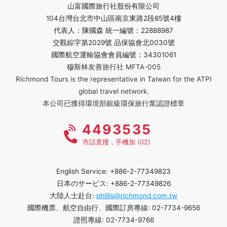
山富國際旅行社股份有限公司
104台灣台北市中山區南京東路2段85號4樓
代表人：陳國森 統一編號：22888987
交觀綜字第2029號 品保協會北0030號
國際航空運輸協會會員編號：34301061
穆斯林友善旅行社 MFTA-005
Richmond Tours is the representative in Taiwan for the ATPI
global travel network.
本公司已獲得環境部銀級環保旅行業認證標章
4493535
市話直撥，手機加 (02)
English Service: +886-2-77349823
日本のサービス: +886-2-77349826
大陸人士赴台:
phillis@richmond.com.tw
國際機票、航空自由行、國際訂房專線: 02-7734-9656
證照專線: 02-7734-9766