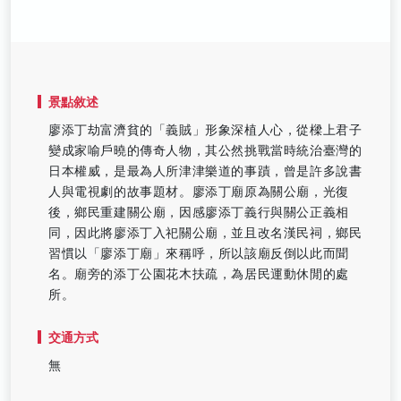
景點敘述
廖添丁劫富濟貧的「義賊」形象深植人心，從樑上君子
變成家喻戶曉的傳奇人物，其公然挑戰當時統治臺灣的
日本權威，是最為人所津津樂道的事蹟，曾是許多說書
人與電視劇的故事題材。廖添丁廟原為關公廟，光復
後，鄉民重建關公廟，因感廖添丁義行與關公正義相
同，因此將廖添丁入祀關公廟，並且改名漢民祠，鄉民
習慣以「廖添丁廟」來稱呼，所以該廟反倒以此而聞
名。廟旁的添丁公園花木扶疏，為居民運動休閒的處
所。
交通方式
無