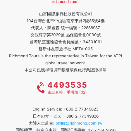
山富國際旅行社股份有限公司
104台灣台北市中山區南京東路2段85號4樓
代表人：陳國森 統一編號：22888987
交觀綜字第2029號 品保協會北0030號
國際航空運輸協會會員編號：34301061
穆斯林友善旅行社 MFTA-005
Richmond Tours is the representative in Taiwan for the ATPI
global travel network.
本公司已獲得環境部銀級環保旅行業認證標章
4493535
市話直撥，手機加 (02)
English Service: +886-2-77349823
日本のサービス: +886-2-77349826
大陸人士赴台:
phillis@richmond.com.tw
國際機票、航空自由行、國際訂房專線: 02-7734-9656