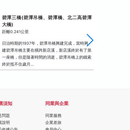
碧潭三橋(碧潭吊橋、碧潭橋、北二高碧潭
太平宮
大橋)
距離0.2
距離0.241公里
位處碧潭
日治時期的1937年，碧潭吊橋興建完成，當時興
動公園與
建碧潭吊橋主要在橫跨新店溪，新店溪終於有了第
路約50
一座橋，但是隨著時間的消逝，碧潭吊橋上的鐵索
主神「開
終於抵不住歲月…
購須知
同業與企業
見問題
同業服務
購說明
企業差旅
子收據公告
會員中心