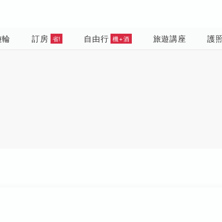
遊輪
訂房
自由行
旅遊講座
護
省!
機+酒