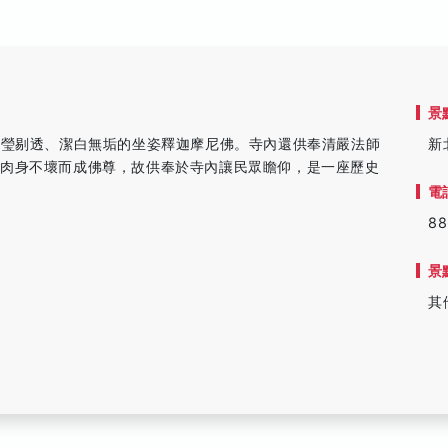
景
晶瑩剔透、潔白無垢的坐姿釋迦摩尼佛。寺內還供奉清嚴法師
新
，肉身不壞而成佛尊，故供奉於寺內讓民眾瞻仰，是一座歷史
電
88
景
其