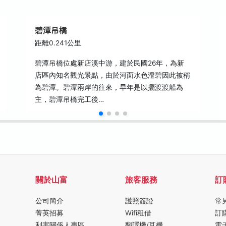
碧潭吊橋
距離0.241公里
碧潭吊橋位處新店溪中游，建於民國26年，為新
店區內知名觀光景點，由於河面水色澄碧因此被稱
為碧潭。碧潭兩岸的往來，早年是以擺渡渡船為
主，碧潭吊橋完工後…
關於山富
旅客服務
訂
公司簡介
護照簽證
常
菁英招募
Wifi租借
訂
利害關係人專區
翻譯機/耳機
電