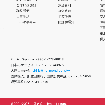
全省服務據點
旅遊百科
隱
聯絡我們
旅遊攻略
網
山富生活
卡友優惠
交
ESG永續專區
防詐騙通知
匯
the
下
旅
個
English Service: +886-2-77349823
日本のサービス: +886-2-77349826
大陸人士赴台:
phillis@richmond.com.tw
國際機票、航空自由行、國際訂房專線: 02-7734-9656
證照專線: 02-7734-9766
©2001-2026 山富旅遊 richmond tours.