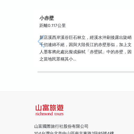
小赤壁
距離0.117公里
新店溪西岸溪谷巨石林立，經溪水沖刷後露出陡峭
千仞連綿不絕，因與大陸長江的赤壁形似，加上文
人墨客將此處比擬成蘇軾「赤壁賦」中的赤壁，因
之當地民眾稱其小…
山富國際旅行社股份有限公司
104台灣台北市中山區南京東路2段85號4樓