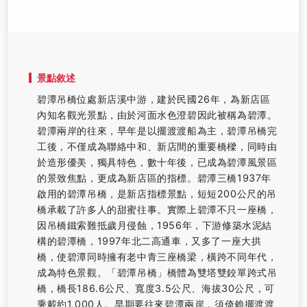
景點敘述
碧潭吊橋位處新店溪中游，建於民國26年，為新店區
內知名觀光景點，由於河面水色澄碧因此被稱為碧潭。
碧潭兩岸的往來，早年是以擺渡渡船為主，碧潭吊橋完
工後，不僅成為聯絡中和、新店間的重要橋樑，同時由
於造形優美，獨具特色，數十年後，已成為碧潭風景區
的景致焦點，更成為新店區的指標。碧潭三橋1937年
啟用的碧潭吊橋，是新店指標景點，短短200公尺的吊
橋承載了許多人的甜蜜往事。實際上碧潭不只一座橋，
因吊橋鐵索難抵歲月侵蝕，1956年，下游修築水泥結
構的碧潭橋，1997年北二高通車，又多了一座大拱
橋，使碧潭同時擁有老中青三座橋梁，橫跨不同年代，
成為特色景觀。「碧潭吊橋」橋體為雙塔雙鉸單跨式吊
橋，橋長186.6公尺、寬度3.5公尺、海拔30公尺，可
乘載約1,000人。早期要往來碧潭兩岸，須倚賴擺渡渡