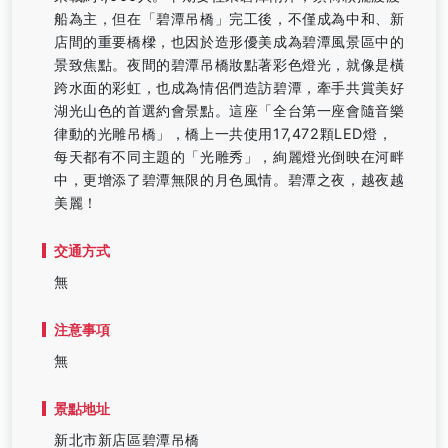
船為主，但在「碧潭吊橋」完工後，不僅成為中和、新
店間的重要橋樑，也因於造形優美成為碧潭風景區中的
景致焦點。夜間的碧潭吊橋妝點著彩色燈光，就像是橫
跨水面的彩虹，也成為情侶們造訪碧潭，牽手共賞美好
湖光山色的首選約會景點。這座「全台第一座會隨音樂
律動的光雕吊橋」，橋上一共使用17,472顆LED燈，
每天都有不同主題的「光雕秀」，絢麗燈光倒映在河畔
中，更增添了碧潭無限的月色風情。碧潭之夜，越夜越
美麗！
交通方式
無
注意事項
無
景點地址
新北市新店區碧潭吊橋