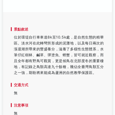
景點敘述
位於環堤自行車車道8k至10.5k處，是自然生態的精華
區。淡水河在此轉彎所形成的泥灘地，以及每日兩次的
漲退潮所帶來的豐盛養分，滋養了多樣性生態體系，水
筆仔紅樹林、鹹草、彈塗魚、螃蟹，皆可就近觀察，而
且全年都有野鳥可觀賞，更是候鳥在北部度冬的重要棲
地，有記錄之鳥類高達九十餘種，幾佔全臺灣鳥類五分
之一強，期盼將來能成為蘆洲的自然教學保護區。
交通方式
無
注意事項
無