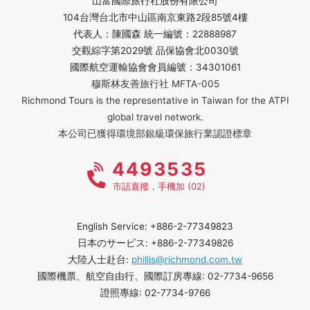
山富國際旅行社股份有限公司
104台灣台北市中山區南京東路2段85號4樓
代表人：陳國森 統一編號：22888987
交觀綜字第2029號 品保協會北0030號
國際航空運輸協會會員編號：34301061
穆斯林友善旅行社 MFTA-005
Richmond Tours is the representative in Taiwan for the ATPI
global travel network.
本公司已獲得環境部銀級環保旅行業認證標章
4493535
市話直撥，手機加 (02)
English Service: +886-2-77349823
日本のサービス: +886-2-77349826
大陸人士赴台:
phillis@richmond.com.tw
國際機票、航空自由行、國際訂房專線: 02-7734-9656
證照專線: 02-7734-9766