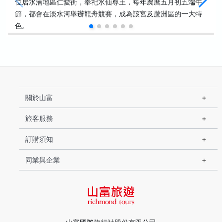
位居水湳地區仁愛街，奉祀水仙尊王，每年農曆五月初五端午
節，都會在淡水河舉辦龍舟競賽，成為該宮及蘆洲區的一大特
色。
關於山富
旅客服務
訂購須知
同業與企業