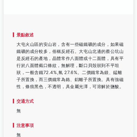
景點敘述
大屯火山區的安山岩，含有一些磁鐵礦的成分，如果磁
鐵礦的成分較多，俗稱反經石。大屯山北邊的蔡公坑山
是反經石的產地，晶體常作八面體或十二面體，具有平
行於八面體截口條紋，無解理，斷口貝殼狀到不平坦
狀，一般含鐵72.4%,氧 27.6%。二價鐵常為鎂、錳離
子所置換，而三價鐵常為鉻、鋁離子所置換。具有強磁
性，條痕黑色，不透明，具金屬光澤，可溶解於鹽酸。
交通方式
無
注意事項
無