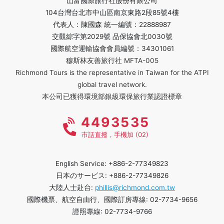
山富國際旅行社股份有限公司
104台灣台北市中山區南京東路2段85號4樓
代表人：陳國森 統一編號：22888987
交觀綜字第2029號 品保協會北0030號
國際航空運輸協會會員編號：34301061
穆斯林友善旅行社 MFTA-005
Richmond Tours is the representative in Taiwan for the ATPI
global travel network.
本公司已獲得環境部銀級環保旅行業認證標章
4493535
市話直撥，手機加 (02)
English Service: +886-2-77349823
日本のサービス: +886-2-77349826
大陸人士赴台:
phillis@richmond.com.tw
國際機票、航空自由行、國際訂房專線: 02-7734-9656
證照專線: 02-7734-9766