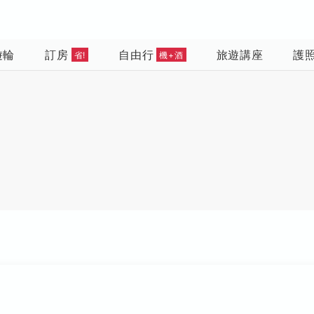
遊輪
訂房
自由行
旅遊講座
護
省!
機+酒