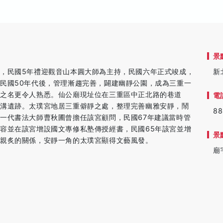
景
，民國5年禮迎觀音山本圓大師為主持，民國六年正式竣成，
新
民國50年代後，管理漸趨完善，闢建幽靜公園，成為三重一
之名更令人熟悉。仙公廟現址位在三重區中正北路的巷道
電
渠溝遺跡。太璞宮地居三重僻靜之處，整理完善幽雅安靜，鬧
88
一代書法大師曹秋圃曾擔任該宮顧問，民國67年建議當時管
容並在該宮增設國文專修私塾傳授經書，民國65年該宮並增
景
圃親炙的關係，安靜一角的太璞宮顯得文藝風發。
廟