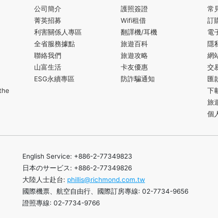
公司簡介
護照簽證
常
菁英招募
Wifi租借
訂
利害關係人專區
翻譯機/耳機
電
全省服務據點
旅遊百科
隱
聯絡我們
旅遊攻略
網
山富生活
卡友優惠
交
ESG永續專區
防詐騙通知
匯
the
下
旅
個
English Service: +886-2-77349823
日本のサービス: +886-2-77349826
大陸人士赴台:
phillis@richmond.com.tw
國際機票、航空自由行、國際訂房專線: 02-7734-9656
證照專線: 02-7734-9766