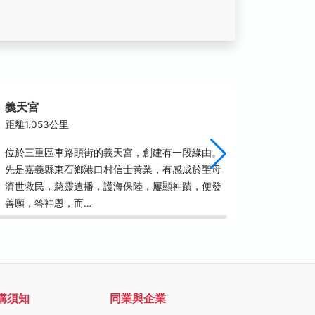
義天宮
蘆洲功學
距離1.053公里
距離1.1
位於三重區車路頭街的義天宮，創建有一段緣由。
功學社身
先是嘉義縣東石鄉港口村信士黃業，有感成於聖母
之推廣一
濟世救民，慈靈遠播，護海保陸，屢顯神蹟，便發
初，特規
善願，答神恩，而…
者使用，
購須知
同業與企業