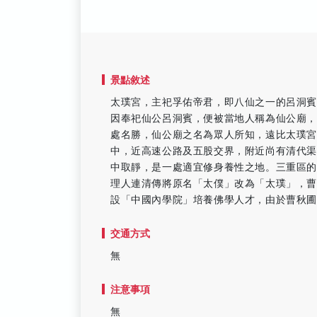
景點敘述
太璞宮，主祀孚佑帝君，即八仙之一的呂洞賓
因奉祀仙公呂洞賓，便被當地人稱為仙公廟，
處名勝，仙公廟之名為眾人所知，遠比太璞宮
中，近高速公路及五股交界，附近尚有清代
中取靜，是一處適宜修身養性之地。三重區的
理人連清傳將原名「太僕」改為「太璞」，曹
設「中國內學院」培養佛學人才，由於曹秋
交通方式
無
注意事項
無