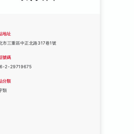
點地址
北市三重區中正北路317巷1號
話號碼
6-2-29719675
點分類
宇類