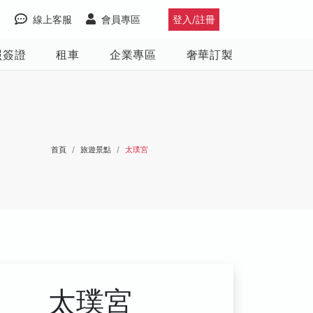
線上客服
會員專區
登入/註冊
照簽證
租車
企業專區
奢華訂製
首頁
旅遊景點
太璞宮
太璞宮