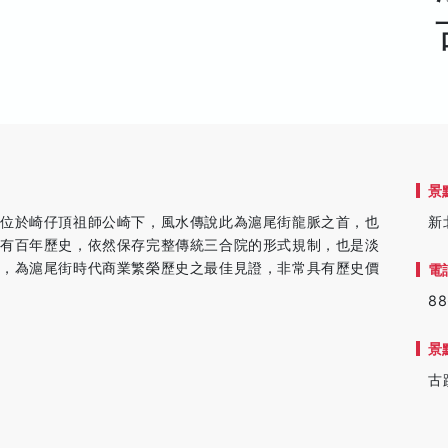
景
，位於崎仔頂祖師公崎下，風水傳說此為滬尾街龍脈之首，也
新
已有百年歷史，依然保存完整傳統三合院的形式規制，也是淡
築，為滬尾街時代商業繁榮歷史之最佳見證，非常具有歷史價
電
88
景
古