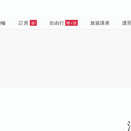
遊輪
訂房
自由行
旅遊講座
護
省!
機+酒