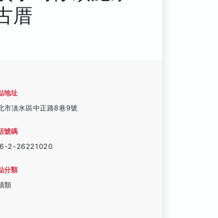
古厝
點地址
北市淡水區中正路8巷9號
話號碼
6-2-26221020
點分類
蹟類