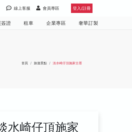
線上客服
會員專區
登入/註冊
照簽證
租車
企業專區
奢華訂製
首頁
旅遊景點
淡水崎仔頂施家古厝
淡水崎仔頂施家