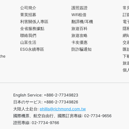
公司簡介
護照簽證
常
菁英招募
Wifi租借
訂
利害關係人專區
翻譯機/耳機
電
全省服務據點
旅遊百科
隱
聯絡我們
旅遊攻略
網
山富生活
卡友優惠
交
ESG永續專區
防詐騙通知
匯
the
下
旅
個
English Service: +886-2-77349823
日本のサービス: +886-2-77349826
大陸人士赴台:
phillis@richmond.com.tw
國際機票、航空自由行、國際訂房專線: 02-7734-9656
證照專線: 02-7734-9766