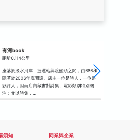
有河book
三協成
距離0.114公里
距離0.1
座落於淡水河岸，捷運站與渡船頭之間，由686和
三協成糕
隱匿於2006年底開設。店主一位是詩人，一位是
祖父帶著
影評人，因而店內藏書對詩集、電影類別特別關
作，三協
注；尤以詩集，…
營。早期
購須知
同業與企業