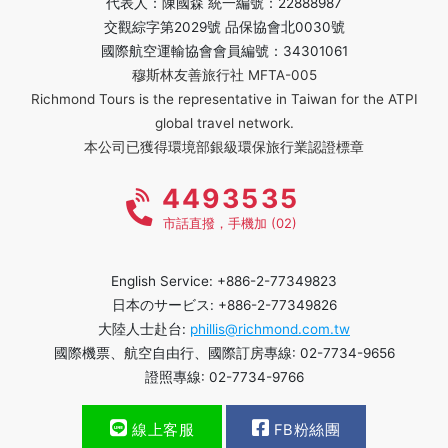
代表人：陳國森 統一編號：22888987
交觀綜字第2029號 品保協會北0030號
國際航空運輸協會會員編號：34301061
穆斯林友善旅行社 MFTA-005
Richmond Tours is the representative in Taiwan for the ATPI
global travel network.
本公司已獲得環境部銀級環保旅行業認證標章
4493535
市話直撥，手機加 (02)
English Service: +886-2-77349823
日本のサービス: +886-2-77349826
大陸人士赴台:
phillis@richmond.com.tw
國際機票、航空自由行、國際訂房專線: 02-7734-9656
證照專線: 02-7734-9766
線上客服
FB粉絲團