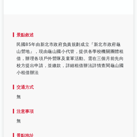
景點敘述
民國85年由新北市政府負責規劃成立『新北市政府龜
山營地』，現由龜山國小代管，提供各學校機關團體租
借，辦理各項戶外營隊及童軍活動。需在三個月前先向
校方提出申請，並繳款，詳細租借辦法詳情查閱龜山國
小租借辦法
交通方式
無
注意事項
無
景點地址