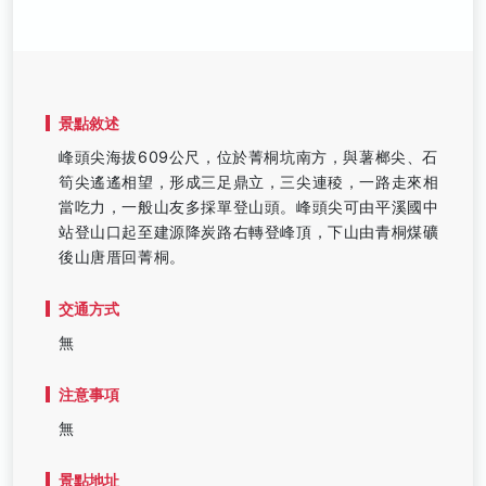
景點敘述
峰頭尖海拔609公尺，位於菁桐坑南方，與薯榔尖、石
筍尖遙遙相望，形成三足鼎立，三尖連稜，一路走來相
當吃力，一般山友多採單登山頭。峰頭尖可由平溪國中
站登山口起至建源降炭路右轉登峰頂，下山由青桐煤礦
後山唐厝回菁桐。
交通方式
無
注意事項
無
景點地址