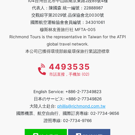
104台灣台北市中山區南京東路2段85號4樓
代表人：陳國森 統一編號：22888987
交觀綜字第2029號 品保協會北0030號
國際航空運輸協會會員編號：34301061
穆斯林友善旅行社 MFTA-005
Richmond Tours is the representative in Taiwan for the ATPI
global travel network.
本公司已獲得環境部銀級環保旅行業認證標章
4493535
市話直撥，手機加 (02)
English Service: +886-2-77349823
日本のサービス: +886-2-77349826
大陸人士赴台:
phillis@richmond.com.tw
國際機票、航空自由行、國際訂房專線: 02-7734-9656
證照專線: 02-7734-9766