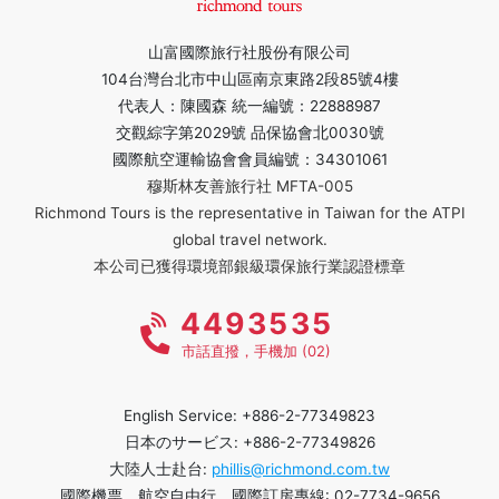
山富國際旅行社股份有限公司
104台灣台北市中山區南京東路2段85號4樓
代表人：陳國森 統一編號：22888987
交觀綜字第2029號 品保協會北0030號
國際航空運輸協會會員編號：34301061
穆斯林友善旅行社 MFTA-005
Richmond Tours is the representative in Taiwan for the ATPI
global travel network.
本公司已獲得環境部銀級環保旅行業認證標章
4493535
市話直撥，手機加 (02)
English Service: +886-2-77349823
日本のサービス: +886-2-77349826
大陸人士赴台:
phillis@richmond.com.tw
國際機票、航空自由行、國際訂房專線: 02-7734-9656