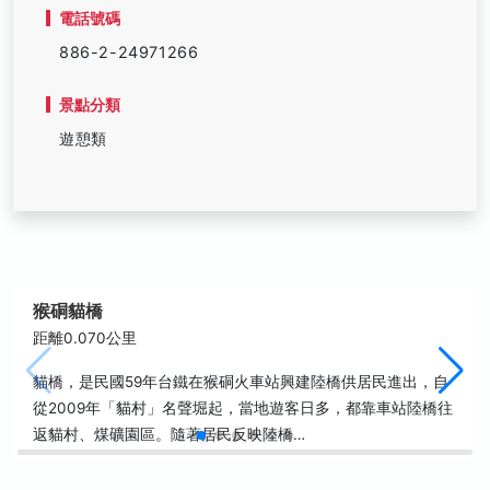
電話號碼
886-2-24971266
景點分類
遊憩類
猴硐貓橋
距離0.070公里
貓橋，是民國59年台鐵在猴硐火車站興建陸橋供居民進出，自
從2009年「貓村」名聲堀起，當地遊客日多，都靠車站陸橋往
返貓村、煤礦園區。隨著居民反映陸橋…