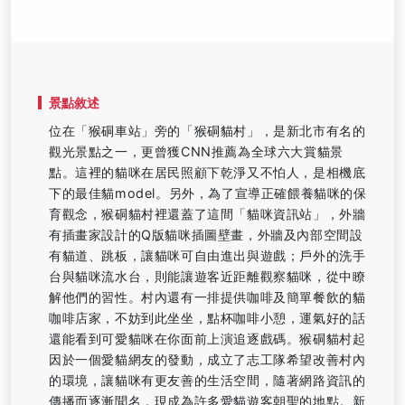
景點敘述
位在「猴硐車站」旁的「猴硐貓村」，是新北市有名的
觀光景點之一，更曾獲CNN推薦為全球六大賞貓景
點。這裡的貓咪在居民照顧下乾淨又不怕人，是相機底
下的最佳貓model。另外，為了宣導正確餵養貓咪的保
育觀念，猴硐貓村裡還蓋了這間「貓咪資訊站」，外牆
有插畫家設計的Q版貓咪插圖壁畫，外牆及內部空間設
有貓道、跳板，讓貓咪可自由進出與遊戲；戶外的洗手
台與貓咪流水台，則能讓遊客近距離觀察貓咪，從中瞭
解他們的習性。村內還有一排提供咖啡及簡單餐飲的貓
咖啡店家，不妨到此坐坐，點杯咖啡小憩，運氣好的話
還能看到可愛貓咪在你面前上演追逐戲碼。猴硐貓村起
因於一個愛貓網友的發動，成立了志工隊希望改善村內
的環境，讓貓咪有更友善的生活空間，隨著網路資訊的
傳播而逐漸聞名，現成為許多愛貓遊客朝聖的地點。新