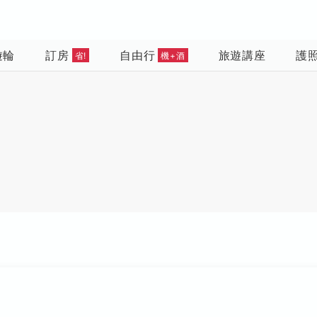
遊輪
訂房
自由行
旅遊講座
護
省!
機+酒