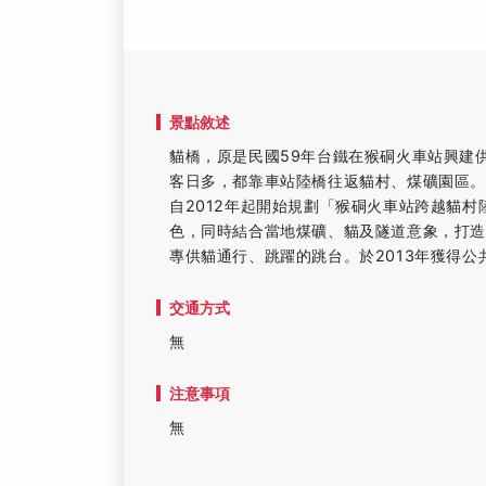
景點敘述
貓橋，原是民國59年台鐵在猴硐火車站興建
客日多，都靠車站陸橋往返貓村、煤礦園區
自2012年起開始規劃「猴硐火車站跨越貓
色，同時結合當地煤礦、貓及隧道意象，打
專供貓通行、跳躍的跳台。於2013年獲得公
交通方式
無
注意事項
無