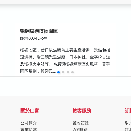
猴硐煤礦博物園區
距離0.042公里
猴硐地區，昔日以煤礦為主要生產活動，景點包括
運煤橋、瑞三礦業選煤廠、日本神社、金字碑古道
及猴硐火車站等。為展現猴硐煤礦歷史風華，著手
園區規劃，歡迎民…
關於山富
旅客服務
訂
公司簡介
護照簽證
常
菁英招募
Wifi租借
訂