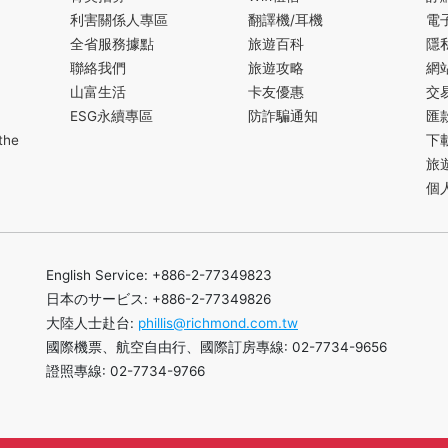
利害關係人專區
翻譯機/耳機
電
全省服務據點
旅遊百科
隱
聯絡我們
旅遊攻略
網
山富生活
卡友優惠
交
ESG永續專區
防詐騙通知
匯
the
下
旅
個
English Service: +886-2-77349823
日本のサービス: +886-2-77349826
大陸人士赴台:
phillis@richmond.com.tw
國際機票、航空自由行、國際訂房專線: 02-7734-9656
證照專線: 02-7734-9766