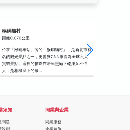
猴硐貓村
瑞三礦
距離0.070公里
距離0.0
位在「猴硐車站」旁的「猴硐貓村」，是新北市有
大正9年
名的觀光景點之一，更曾獲CNN推薦為全球六大
邊興建完
賞貓景點。這裡的貓咪在居民照顧下乾淨又不怕
房主體為
人，是相機底下的最…
樓以上則
購須知
同業與企業
見問題
同業服務
購說明
企業差旅