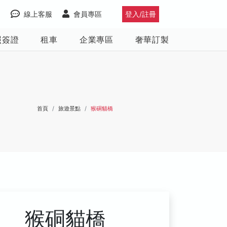
線上客服
會員專區
登入/註冊
照簽證
租車
企業專區
奢華訂製
首頁
旅遊景點
猴硐貓橋
猴硐貓橋