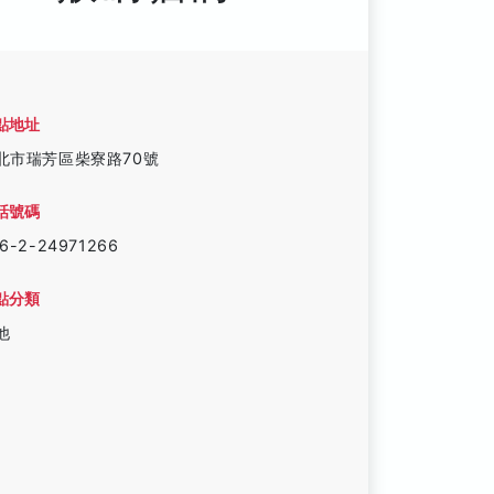
點地址
北市瑞芳區柴寮路70號
話號碼
6-2-24971266
點分類
他