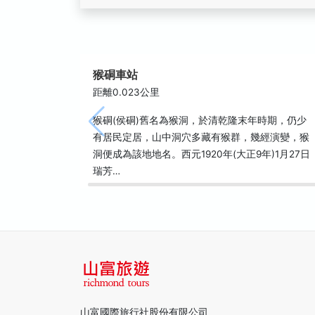
猴硐車站
距離0.023公里
猴硐(侯硐)舊名為猴洞，於清乾隆末年時期，仍少
有居民定居，山中洞穴多藏有猴群，幾經演變，猴
洞便成為該地地名。西元1920年(大正9年)1月27日
瑞芳…
山富國際旅行社股份有限公司