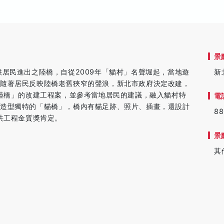
景
供居民進出之陸橋，自從2009年「貓村」名聲堀起，當地遊
新
。隨著居民反映陸橋老舊狹窄的聲浪，新北市政府決定改建，
村陸橋」的改建工程案，並參考當地居民的建議，融入貓村特
電
造造型獨特的「貓橋」，橋內有貓足跡、照片、插畫，還設計
88
共工程金質獎肯定。
景
其