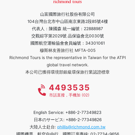
山富國際旅行社股份有限公司
104台灣台北市中山區南京東路2段85號4樓
代表人：陳國森 統一編號：22888987
交觀綜字第2029號 品保協會北0030號
國際航空運輸協會會員編號：34301061
穆斯林友善旅行社 MFTA-005
Richmond Tours is the representative in Taiwan for the ATPI
global travel network.
本公司已獲得環境部銀級環保旅行業認證標章
4493535
市話直撥，手機加 (02)
English Service: +886-2-77349823
日本のサービス: +886-2-77349826
大陸人士赴台:
phillis@richmond.com.tw
國際機票、航空自由行、國際訂房專線: 02-7734-9656