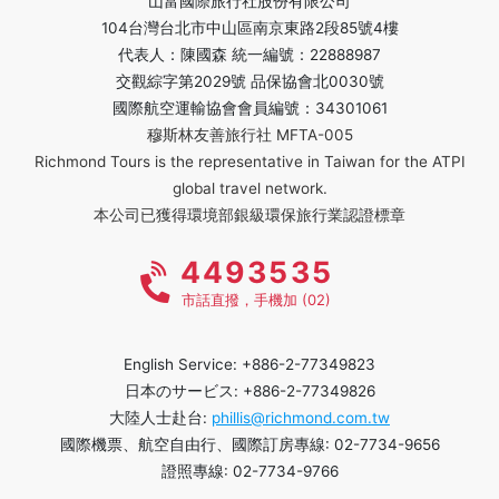
山富國際旅行社股份有限公司
104台灣台北市中山區南京東路2段85號4樓
代表人：陳國森 統一編號：22888987
交觀綜字第2029號 品保協會北0030號
國際航空運輸協會會員編號：34301061
穆斯林友善旅行社 MFTA-005
Richmond Tours is the representative in Taiwan for the ATPI
global travel network.
本公司已獲得環境部銀級環保旅行業認證標章
4493535
市話直撥，手機加 (02)
English Service: +886-2-77349823
日本のサービス: +886-2-77349826
大陸人士赴台:
phillis@richmond.com.tw
國際機票、航空自由行、國際訂房專線: 02-7734-9656
證照專線: 02-7734-9766