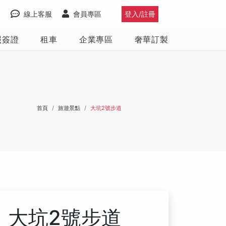
線上客服
會員專區
登入/註冊
照簽證
租車
企業專區
奢華訂製
首頁
旅遊景點
大坑2號步道
大坑2號步道