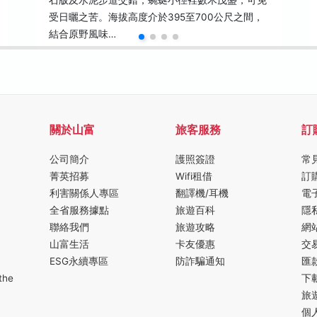
石版及水泥步道交錯，蜿蜒小徑裡數木茂盛，可免
受日曬之苦。海拔高度介於395至700公尺之間，
結合原野風味…
關於山富
旅客服務
訂
公司簡介
護照簽證
常
菁英招募
Wifi租借
訂
利害關係人專區
翻譯機/耳機
電
全省服務據點
旅遊百科
隱
聯絡我們
旅遊攻略
網
山富生活
卡友優惠
交
ESG永續專區
防詐騙通知
匯
the
下
旅
個