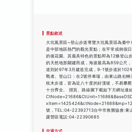
景點敘述
大坑風景區~登山步道導覽大坑風景區為臺中
是中部地區熱門的觀光景點；在平常或例假
的後花園。其最具特色的景點即為12條登山步
的天然地形闢建而成，海拔最高為859公尺，
道則於97年3月建造完成，9-1號步道於10
戰者。登山口：在2號停車場，由東山路右轉
枕木步道，皆為近八十度的好漢坡，不易攀
十分齊全。 摺頁、路線圖下載如下方網址連結連結網站: ht
CtNode=21686&CtUnit=11688&BaseDSD=
xItem=1425424&ctNode=21688
號，TEL:04-22392713台中市救難協會:東山
露營區電話:04-22390685
交通方式