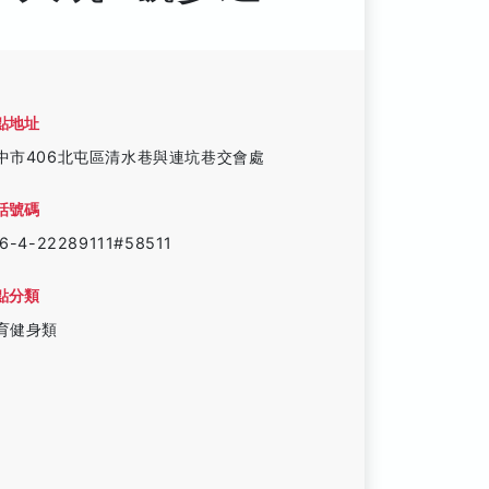
點地址
中市406北屯區清水巷與連坑巷交會處
話號碼
6-4-22289111#58511
點分類
育健身類