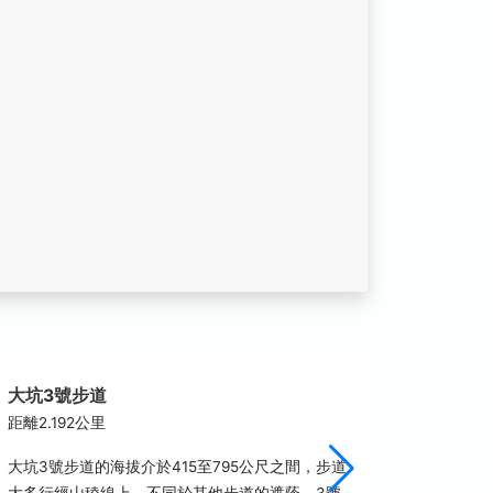
大坑3號步道
中正露
距離2.192公里
距離2.4
大坑3號步道的海拔介於415至795公尺之間，步道
中正露營