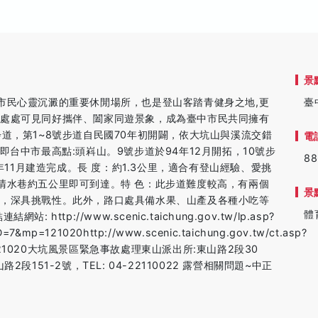
景
市民心靈沉澱的重要休閒場所，也是登山客踏青健身之地,更
臺
日處處可見同好攜伴、闔家同遊景象，成為臺中市民共同擁有
道，第1~8號步道自民國70年初開闢，依大坑山與溪流交錯
電
即台中市最高點:頭嵙山。9號步道於94年12月開拓，10號步
88
2年11月建造完成。長 度：約1.3公里，適合有登山經驗、愛挑
清水巷約五公里即可到達。特 色：此步道難度較高，有兩個
景
爬，深具挑戰性。此外，路口處具備水果、山產及各種小吃等
體
tp://www.scenic.taichung.gov.tw/lp.asp?
7&mp=121020http://www.scenic.taichung.gov.tw/ct.asp?
&mp=121020大坑風景區緊急事故處理東山派出所:東山路2段30
路2段151-2號，TEL: 04-22110022 露營相關問題~中正