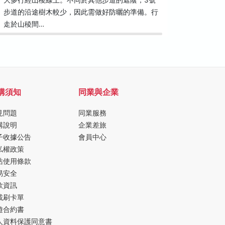
大多行經山稜線上。不同於其他步道的遮蔭，3號
五公尺，
步道的沿途樹木較少，因此需做好防曬的準備。行
區各個營
走於山稜間…
受干擾的
購須知
同業與企業
見問題
同業服務
購說明
企業差旅
子收據公告
會員中心
私權政策
站使用條款
易安全
款資訊
載刷卡單
遊合約書
人資料保護同意書