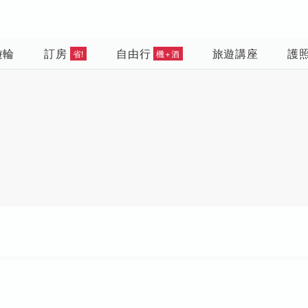
遊輪
訂房
自由行
旅遊講座
護
省!
機+酒