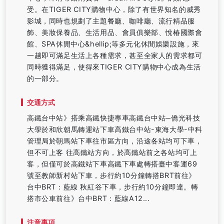
受。在TIGER CITY購物中心，除了有世界知名的威秀
影城，同時也規劃了主題餐廳、咖啡廳、流行精品服
飾、美妝保養品、生活用品、會員俱樂部、悅椿國際會
館、SPA休閒中心&hellip;等多元化休閒娛樂設施，來
一趟即可滿足生活上各種需求，甚至全家人的需求都可
同時獲得滿足，使得來TIGER CITY購物中心成為生活
的一部分。
交通方式
高鐵台中站》搭乘高鐵快捷專車高鐵台中站─僑光科技
大學於和欣朝馬轉運站下車高鐵台中站-東海大學-中科
管理局於朝馬站下車往市區方向，沿途各站均可下車，
但不可上客 往高鐵站方向，於高鐵站前之各站均可上
客，但僅可於高鐵站下車高鐵下車處轉搭臺中客運69
號至教師新村站下車，步行約10分鐘轉搭BRT前往》
台中BRT：藍線 秋紅谷下車，步行約10分鐘即達。轉
搭市公車前往》台中BRT：藍線A12...
注意事項