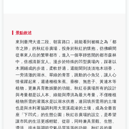
景點敘述
來到臺灣大道二段、朝富路口，就能看到被稱之為「都
市之肺」的秋紅谷廣場，投身於秋紅的懷抱，彷佛瞬間
從車來人往的繁華都市，進入一個寧靜悠閒的都市森林
中，倍感清新宜人。漫步於特殊的凹型廣場內，踩著以
木屑鋪成的步道，柔軟舒適，還能聞到淡淡地木頭香，
一旁清澈的湖水、翠綠的青苔，跳動的小魚兒，讓人心
情雀躍起來，週邊種植朱蕉、垂柳、無患子、黃連木等
植物，更兼具育教娛樂的功能。秋紅谷廣場所有的設計
與考量都是以人本、綠能與滯洪為最大考量，不僅種植
植物所需的灌溉水是以湖水供應，連回填所需用的土壤
也是與水利署協調利用大里溪疏濬的土壤，成為全臺首
座「下凹式」的生態公園；秋紅谷廣場的設立，是希望
讓市民的生活更感輕鬆、從容，同時兼具景觀、生態、
滯洪、排水與調節空氣品質等等的功能。秋紅谷的廣