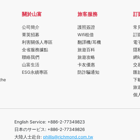
關於山富
旅客服務
訂
公司簡介
護照簽證
常
菁英招募
Wifi租借
訂
利害關係人專區
翻譯機/耳機
電
全省服務據點
旅遊百科
隱
聯絡我們
旅遊攻略
網
山富生活
卡友優惠
交
ESG永續專區
防詐騙通知
匯
the
下
旅
個
English Service: +886-2-77349823
日本のサービス: +886-2-77349826
大陸人士赴台:
phillis@richmond.com.tw