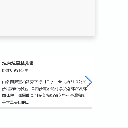
坑內坑森林步道
松柏嶺
距離0.931公里
距離1.3
由名間鄉豐柏路旁下行到二水，全長約2113公尺，
松柏嶺遊
步程約50分鐘。區內步道沿途可享受森林浴及林
區茶葉生
間休憩，偶爾能見到保育類動物之野生臺灣獼猴，
更是馳名
是大眾登山的…
土壤孕育