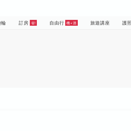
遊輪
訂房
自由行
旅遊講座
護
省!
機+酒