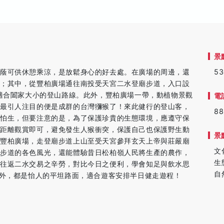
景
林蔭可供休憩乘涼，是放鬆身心的好去處。在廣場的周邊，還
5
等；其中，從豐柏廣場通往南投受天宮二水登廟步道，入口設
是適合闔家大小的登山路線。此外，豐柏廣場一帶，動植物景觀
電
，最引人注目的便是成群的台灣獼猴了！來此健行的登山客，
88
不怕生，但要注意的是，為了保護珍貴的生態環境，應遵守保
持距離觀賞即可，避免發生人猴衝突，保護自己也保護野生動
景
在豐柏廣場，走登廟步道上山至受天宮參拜玄天上帝與莊嚴廟
文
條步道的各色風光，還能體驗昔日松柏嶺人民將生產的農作，
生
徑往返二水交易之辛勞，對比今日之便利，學會知足與飲水思
自
坡外，都是怡人的平坦路面，適合遊客安排半日健走遊程！