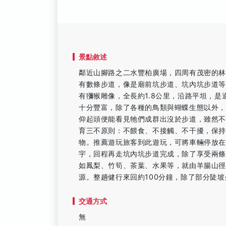
景點敘述
鄰近山腳路之二水豐柏廣場，四周有茂密的
有數條步道，像是廟前坑步道、坑內坑步道
有獼猴雕像，全長約1.8公里，沿路平坦，
十分豐富，除了各種的鳥類與蝴蝶生態以外
仰起頭便能看見牠們成群出沒於步道，雖然
育三不原則：不餵食、不接觸、不干擾，保
物。推薦遊玩旅客到此遊玩，可將車輛停放
宇，回程再走坑內坑步道完成，除了享受兩
如鳳梨、竹筍、茶葉、水果等，就由羊腸山
源。整趟健行來回約100分鐘，除了部分陡
交通方式
無