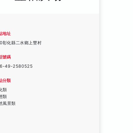
點地址
30彰化縣二水鄉上豐村
話號碼
6-49-2580525
點分類
化類
態類
然風景類