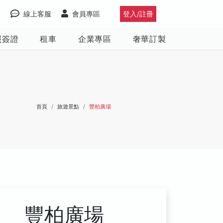
線上客服
會員專區
登入/註冊
照簽證
租車
企業專區
奢華訂製
首頁
旅遊景點
豐柏廣場
豐柏廣場