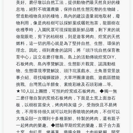
美好。磨仔墩以自然工法，提供動物們最天然良好的棲
息地，絕對不噴灑農藥，保持自然生態完整的生物鏈，
營造動植物良好的棲地，島內的建設盡量就地取材，廢
物利用，像是肉桂樹可以採鮮葉或曬乾泡茶，龍眼樹在
收穫季時，入園民眾可現採龍眼新鮮品嚐，剩下來的就
做龍眼乾，剪下的枯樹枝，則是遊客烤肉、焢窯的天然
燃料，這一切的用心就是為了堅持自然、生態、環保的
理念。因此，得到農會的認同，將『頭汴坑自然保育教
育中心』設立在磨仔墩島。島上的活動傳統焢窯DIY、
石板烤肉、島內導覽解說、生態影片觀賞、認識動植
物、生態環境導覽解說、頭汴坑溪戲水、土角厝背景故
事介紹、尋找蟻獅蹤跡、大草坪團康遊戲、遊戲區體能
挑戰、台灣黑山羊餵食、素燒彩繪及石頭彩繪...等。
★10人以上團體，可預約焢窯或石板烤肉。◆獨一無
二磨仔墩自製的窯燒石板烤肉，下面是土窯上面放石
板，以樹枝當柴火，烤肉時灰燼 少、受熱快且不易烤
焦，不用等待很久就可以吃到香噴噴的烤肉，不但可以
大塊朵頣一次嚐到十多種新鮮、特製的烤肉，還有親子
一起烤肉的樂趣。◆體驗早期焢窯的樂趣，親子合力蓋
土窯、包紅蛋、烤蕃薯、藥膳全雞、土肉桂豬腳，開窯