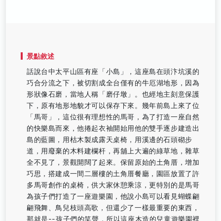
景點敘述
話說台中太平山區有座「小島」，這座島在頭汴坑溪的
巧合分流之下，被切割成全台僅有的牛厄湖地形，因為
形狀像石磨，當地人稱「磨仔墩」。也經地主刻意保護
下，原有地形地貌才可以保存下來。幾年前島上來了位
「馬哥」，這位很有理想性的馬哥，為了打造一座自然
的快樂島而來，他捲起衣袖開始用他的雙手逐步建造出
島的藍圖，用枯木製成露天桌椅，用溪邊的石頭砌步
道，用廢棄的木料建欄杆，再舖上大遍的綠草地，雜草
全不見了，景觀開闊了起來。保留原始的土角厝，增加
巧思，搭建成一間二層樓的土角厝餐廳，園區放置了許
多馬哥創作的桌椅，供大家休憩乘涼，更特別的是馬哥
為孩子們打造了一座遊樂園，他說小島可以看見蝴蝶翩
翩飛舞、鳥兒枝頭高歌，但還少了一樣最重要的東西，
那就是--孩子們的笑聲，所以這座木造的兒童遊樂園裡