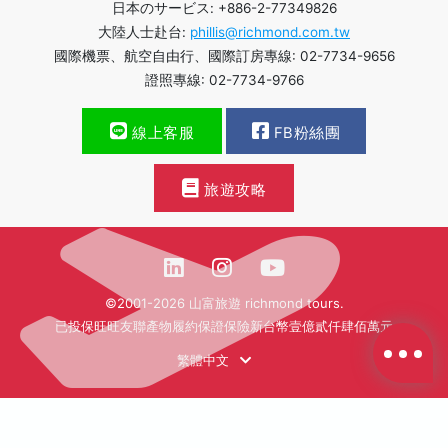
日本のサービス: +886-2-77349826
大陸人士赴台:
phillis@richmond.com.tw
國際機票、航空自由行、國際訂房專線: 02-7734-9656
證照專線: 02-7734-9766
線上客服
FB粉絲團
旅遊攻略
©2001-2026 山富旅遊 richmond tours.
已投保旺旺友聯產物履約保證保險新台幣壹億貳仟肆佰萬元
繁體中文