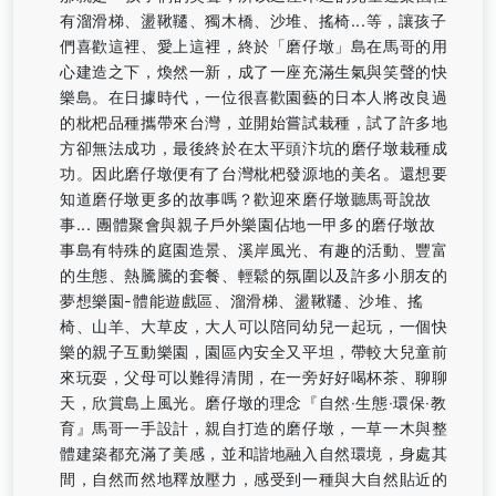
有溜滑梯、盪鞦韆、獨木橋、沙堆、搖椅...等，讓孩子
們喜歡這裡、愛上這裡，終於「磨仔墩」島在馬哥的用
心建造之下，煥然一新，成了一座充滿生氣與笑聲的快
樂島。在日據時代，一位很喜歡園藝的日本人將改良過
的枇杷品種攜帶來台灣，並開始嘗試栽種，試了許多地
方卻無法成功，最後終於在太平頭汴坑的磨仔墩栽種成
功。因此磨仔墩便有了台灣枇杷發源地的美名。還想要
知道磨仔墩更多的故事嗎？歡迎來磨仔墩聽馬哥說故
事... 團體聚會與親子戶外樂園佔地一甲多的磨仔墩故
事島有特殊的庭園造景、溪岸風光、有趣的活動、豐富
的生態、熱騰騰的套餐、輕鬆的氛圍以及許多小朋友的
夢想樂園-體能遊戲區、溜滑梯、盪鞦韆、沙堆、搖
椅、山羊、大草皮，大人可以陪同幼兒一起玩，一個快
樂的親子互動樂園，園區內安全又平坦，帶較大兒童前
來玩耍，父母可以難得清閒，在一旁好好喝杯茶、聊聊
天，欣賞島上風光。磨仔墩的理念『自然‧生態‧環保‧教
育』馬哥一手設計，親自打造的磨仔墩，一草一木與整
體建築都充滿了美感，並和諧地融入自然環境，身處其
間，自然而然地釋放壓力，感受到一種與大自然貼近的