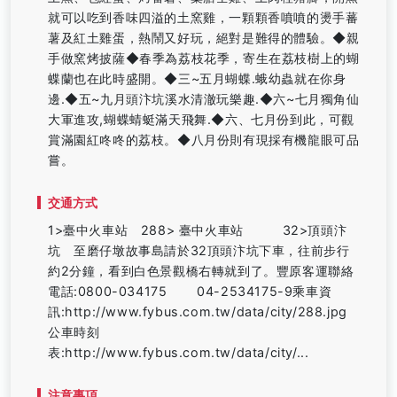
就可以吃到香味四溢的土窯雞，一顆顆香噴噴的燙手蕃
薯及紅土雞蛋，熱鬧又好玩，絕對是難得的體驗。◆親
手做窯烤披薩◆春季為荔枝花季，寄生在荔枝樹上的蝴
蝶蘭也在此時盛開。◆三~五月蝴蝶.蛾幼蟲就在你身
邊.◆五~九月頭汴坑溪水清澈玩樂趣.◆六~七月獨角仙
大軍進攻,蝴蝶蜻蜓滿天飛舞.◆六、七月份到此，可觀
賞滿園紅咚咚的荔枝。◆八月份則有現採有機龍眼可品
嘗。
交通方式
1>臺中火車站 288> 臺中火車站 32>頂頭汴
坑 至磨仔墩故事島請於32頂頭汴坑下車，往前步行
約2分鐘，看到白色景觀橋右轉就到了。豐原客運聯絡
電話:0800-034175 04-2534175-9乘車資
訊:http://www.fybus.com.tw/data/city/288.jpg
公車時刻
表:http://www.fybus.com.tw/data/city/...
注意事項