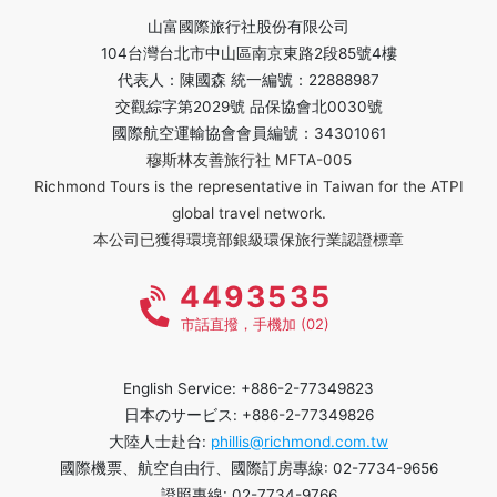
山富國際旅行社股份有限公司
104台灣台北市中山區南京東路2段85號4樓
代表人：陳國森 統一編號：22888987
交觀綜字第2029號 品保協會北0030號
國際航空運輸協會會員編號：34301061
穆斯林友善旅行社 MFTA-005
Richmond Tours is the representative in Taiwan for the ATPI
global travel network.
本公司已獲得環境部銀級環保旅行業認證標章
4493535
市話直撥，手機加 (02)
English Service: +886-2-77349823
日本のサービス: +886-2-77349826
大陸人士赴台:
phillis@richmond.com.tw
國際機票、航空自由行、國際訂房專線: 02-7734-9656
證照專線: 02-7734-9766