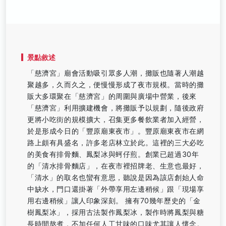
景點敘述
「慈濟宮」廟會活動吸引眾多人潮，攤販也隨著人潮越
聚越多，久而久之，便慢慢形成了夜市規模。當時的攤
販大多環聚在「慈濟宮」的周圍與廣場中營業，後來
「慈濟宮」利用擴建機會，將攤販予以規劃，隨後政府
更將小吃街的規模擴大，召集更多餐飲業者加入經營，
於是形成今日的「豐原廟東夜市」。豐原廟東夜市在網
路上頗有具盛名，許多老店林立於此。這裡的三大必吃
的美食有排骨麵、鳳梨冰與蚵仔煎。創業已超過30年
的「清水排骨麵店」，在夜市裡招牌老、生意也最好，
「清水」的取名也蠻有意思，聽說是因為該店創始人命
中缺水，門口還掛著「外帶享用左邊稍候」跟「現場享
用右邊稍候」讓人印象深刻。 擁有70幾年歷史的「金
樹鳳梨冰」，採用古法製作鳳梨冰，製作時將鳳梨與糖
長時間熬煮，不加任何人工甘味的口味尤其讓人懷念。