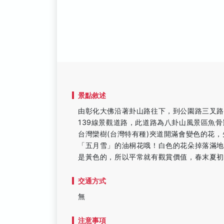
景點敘述
由彰化大佛沿著卦山路往下，到公園路三叉
139線景觀道路，此道路為八卦山風景區魚
台灣欒樹(台灣特有種)夾道開滿會變色的花
「五月雪」的油桐花哦！白色的花朵掉落滿
是黃色的，所以平常就有觀賞價值，春末夏
交通方式
無
注意事項