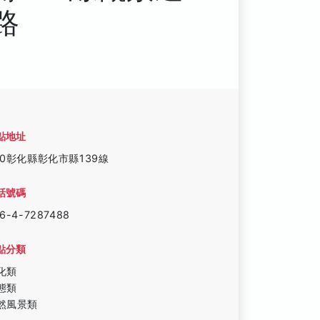
路
點地址
00彰化縣彰化市縣139線
話號碼
6-4-7287488
點分類
化類
態類
然風景類