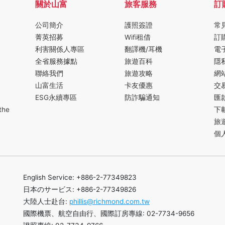
關於山富
旅客服務
訂
公司簡介
護照簽證
常
菁英招募
Wifi租借
訂
利害關係人專區
翻譯機/耳機
電
全省服務據點
旅遊百科
隱
聯絡我們
旅遊攻略
網
山富生活
卡友優惠
交
ESG永續專區
防詐騙通知
匯
the
下
旅
個
English Service: +886-2-77349823
日本のサービス: +886-2-77349826
大陸人士赴台:
phillis@richmond.com.tw
國際機票、航空自由行、國際訂房專線: 02-7734-9656