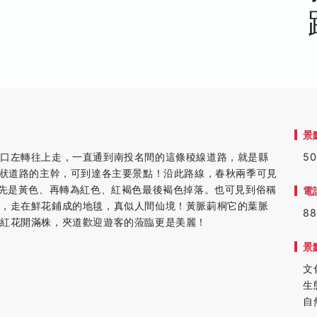
景
路口左轉往上走，一直通到南投名間的這條稜線道路，就是縣
5
骨狀道路的主幹，可到達各主要景點！沿此路線，春秋兩季可見
，先是黃色、再轉為紅色、紅褐色最後褐色掉落。也可見到俗稱
電
地，走在鮮花鋪成的地毯，真似人間仙境！黃脈莿桐它的葉脈
88
初紅花開滿株，夾道歡迎遊客的蒞臨更是美麗！
景
文
生
自