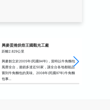
興麥蛋捲烘焙王國觀光工廠
台灣優
距離2.829公里
距離3.1
興麥創立於2005年(民國94年)，當時以牛角麵包
台灣唯一
風靡全台，連鎖多達近50家，讓全台各地都能品
的帶領下
嘗到牛角麵包的美味。2008年(民國97年)牛角麵
冒險故事
包事…