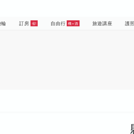
遊輪
訂房
自由行
旅遊講座
護
省!
機+酒