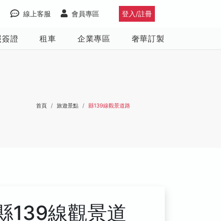
線上客服
會員專區
登入/註冊
照簽證
租車
企業專區
奢華訂製
首頁
旅遊景點
縣139線觀景道路
縣139線觀景道