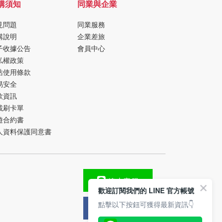
購須知
同業與企業
見問題
同業服務
購說明
企業差旅
子收據公告
會員中心
私權政策
站使用條款
易安全
款資訊
載刷卡單
遊合約書
人資料保護同意書
線上客服
歡迎訂閱我們的 LINE 官方帳號
點擊以下按鈕可獲得最新資訊👇
FB粉絲團