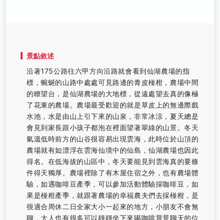
景點敘述
沿著175公路往六甲方向沿路就會看到仙湖農場的指
標，蜿蜒的山路中處處可見路邊的青皮椪柑，農場中間
的瞭望台，是仙湖農場的大地標，從遠處望去真的像極
了花東的農場。農場最受歡迎的就是草皮上的無邊際戲
水池，水是由山上引下來的山泉，非常冰涼，夏天總是
會見到家長跟小孩子都泡在裡面望著翠綠的山景。冬天
氣溫低時前方的山谷很容易出現雲海，此時位於山頂的
農場就有如漂浮在雲海仙境中的仙島，仙湖農場也因此
得名。在低海拔的山區中，冬天要能見到雲海真的要條
件得天獨厚。農場裡除了有木屋住宿之外，也有農場體
驗，如遇咖啡豆產季，可以參加活動體驗採咖啡豆，如
果是椪柑產季，就跟著農場的幸福農夫們去採椪柑，是
很適合周休二日全家大小一起來的地方，小朋友不會無
聊，大人也有很多可以靜靜坐下來喝咖啡賞景聊天的位