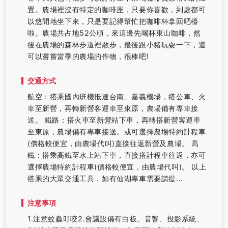
置。農場裡沒有特定的咖啡座，只要你喜歡，到處都可
以悠閒地坐下來，只是要記得幫忙把咖啡杯拿回吧檯
啦。農場共占地52公頃，來這邊先喝杯東山咖啡，然
後在農場的森林步道裡散步，最後跟小豬玩耍一下，還
可以嘗嘗當季的農場的作物，很棒吧!
交通方式
航空：搭乘國內班機抵達台南、嘉義機場，搭公車、火
車至新營，再轉新營客運車至東原，農場備有專車接
送。 鐵路：搭火車至新營站下車，再轉搭新營客運車
至東原，農場備有專車接送。或可選擇農場特約計程車
(價格較便宜，由農場代叫)直接往返新營及農場。 高
鐵：搭乘高鐵至水上站下車，直接搭計程車往返，亦可
選擇農場特約計程車(價格較便宜，由農場代叫)。 以上
搭乘的大眾交通工具，如有仙湖專車需要請提...
注意事項
1.注意蚊蟲叮咬2.會議設備有白板、音響、投影系統、