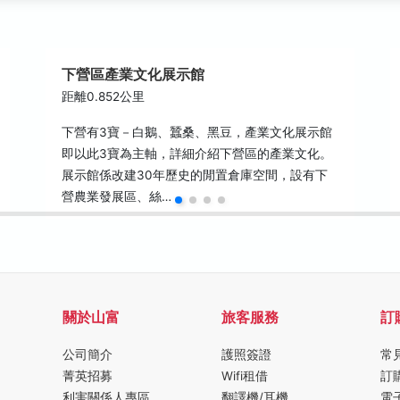
下營區產業文化展示館
距離0.852公里
下營有3寶－白鵝、蠶桑、黑豆，產業文化展示館
即以此3寶為主軸，詳細介紹下營區的產業文化。
展示館係改建30年歷史的閒置倉庫空間，設有下
營農業發展區、絲…
關於山富
旅客服務
訂
公司簡介
護照簽證
常
菁英招募
Wifi租借
訂
利害關係人專區
翻譯機/耳機
電