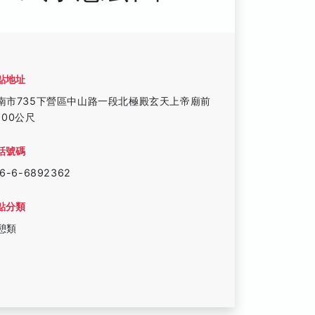
點地址
南市735下營區中山路一段北極殿玄天上帝廟前
100公尺
話號碼
6-6-6892362
點分類
憩類