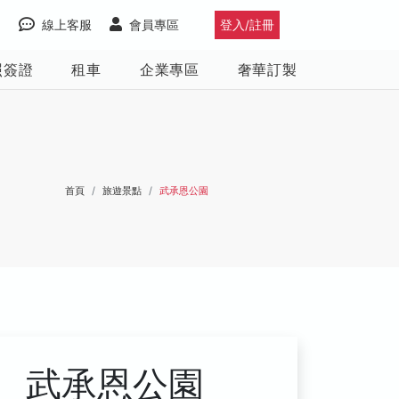
線上客服
會員專區
登入/註冊
照簽證
租車
企業專區
奢華訂製
首頁
旅遊景點
武承恩公園
武承恩公園