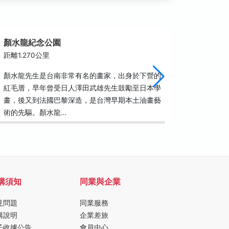
顏水龍紀念公園
下營小
距離1.270公里
距離1.9
顏水龍先生是台南非常有名的畫家，出身於下營的
長達1.
紅毛厝，早年曾受日人澤田武雄先生鼓勵至日本學
道成蔭，
畫，後又到法國巴黎深造，是台灣早期本土油畫藝
道，讓用
術的先驅。顏水龍…
麗的景色
購須知
同業與企業
見問題
同業服務
購說明
企業差旅
子收據公告
會員中心