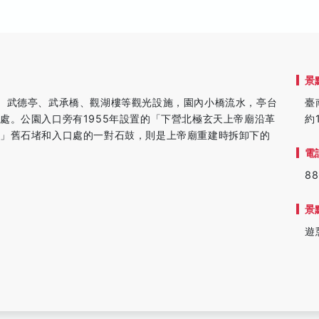
景
、武德亭、武承橋、觀湖樓等觀光設施，園內小橋流水，亭台
臺
處。公園入口旁有1955年設置的「下營北極玄天上帝廟沿革
約
舞」舊石堵和入口處的一對石鼓，則是上帝廟重建時拆卸下的
電
88
景
遊