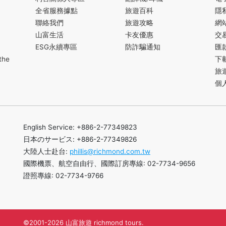
全省服務據點
旅遊百科
隱
聯絡我們
旅遊攻略
網
山富生活
卡友優惠
交
ESG永續專區
防詐騙通知
匯
the
下
旅
個
English Service: +886-2-77349823
日本のサービス: +886-2-77349826
大陸人士赴台:
phillis@richmond.com.tw
國際機票、航空自由行、國際訂房專線: 02-7734-9656
證照專線: 02-7734-9766
©2001-2026 山富旅遊 richmond tours.