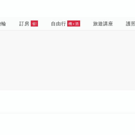
遊輪
訂房
自由行
旅遊講座
護
省!
機+酒