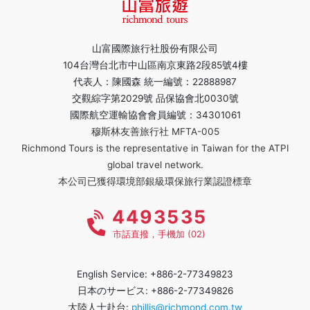
山富國際旅行社股份有限公司
104台灣台北市中山區南京東路2段85號4樓
代表人：陳國森 統一編號：22888987
交觀綜字第2029號 品保協會北0030號
國際航空運輸協會會員編號：34301061
穆斯林友善旅行社 MFTA-005
Richmond Tours is the representative in Taiwan for the ATPI
global travel network.
本公司已獲得環境部銀級環保旅行業認證標章
4493535
市話直撥，手機加 (02)
English Service: +886-2-77349823
日本のサービス: +886-2-77349826
大陸人士赴台:
phillis@richmond.com.tw