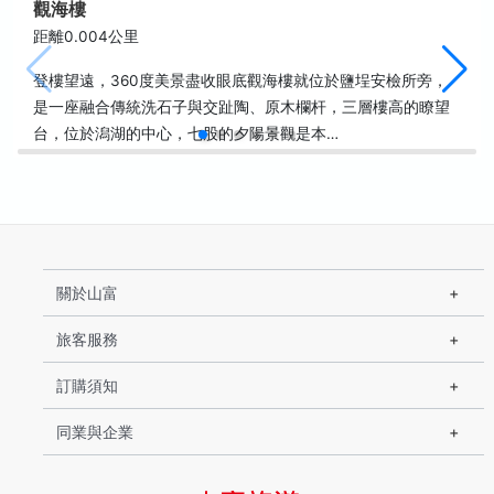
觀海樓
距離0.004公里
登樓望遠，360度美景盡收眼底觀海樓就位於鹽埕安檢所旁，
是一座融合傳統洗石子與交趾陶、原木欄杆，三層樓高的瞭望
台，位於潟湖的中心，七股的夕陽景觀是本…
關於山富
旅客服務
訂購須知
同業與企業