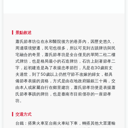
景點敘述
蕭氏節孝坊位在永和醫院後方的巷弄內，因歷史悠久，
周邊環境變遷，民宅也很多，所以可見到古蹟牌坊與民
宅融合的奇景，蕭氏節孝坊是全台僅見的單間二柱二樓
式牌坊，也是格局最小的石造牌坊，石坊上刻著節孝二
字，起初建造是為了表揚忠孝節烈，凡是在30歲前丈
夫過世，到了50歲以上仍然守節不改嫁的婦女，都具
備節孝表揚的資格，方式是由在地政府賜銀三十兩，交
由本人或家屬自行在鄉里建坊，蕭氏節孝坊便是表揚蕭
氏節孝事蹟的牌坊，也是臺南市目前僅存的一座節孝
坊。
交通方式
台鐵：搭乘火車至台南火車站下車，轉搭其他大眾運輸