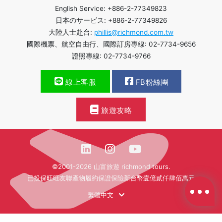
English Service: +886-2-77349823
日本のサービス: +886-2-77349826
大陸人士赴台:
phillis@richmond.com.tw
國際機票、航空自由行、國際訂房專線: 02-7734-9656
證照專線: 02-7734-9766
線上客服
FB粉絲團
旅遊攻略
©2001-2026 山富旅遊 richmond tours.
已投保旺旺友聯產物履約保證保險新台幣壹億貳仟肆佰萬元
繁體中文