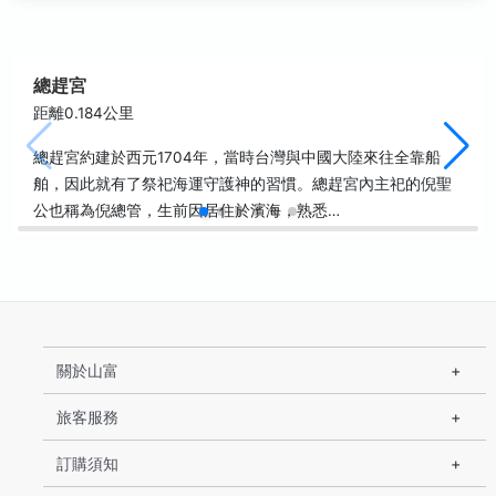
總趕宮
距離0.184公里
總趕宮約建於西元1704年，當時台灣與中國大陸來往全靠船
舶，因此就有了祭祀海運守護神的習慣。總趕宮內主祀的倪聖
公也稱為倪總管，生前因居住於濱海，熟悉…
關於山富
旅客服務
訂購須知