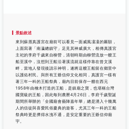
景點敘述
來到蘇厝真護宮在廟前可以看見一面威風凜凜的匾額，
上面寫著「南瀛總鎮守」足見其神威廣大，相傳真護宮
主祀的李府千歲來自柳營，清朝時期由柳營流放一艘王
船至溪中，沒想到王船沿著溪流就這樣停靠在曾文溪
畔，當地人發現後請示神明，遂將這艘王船留在鄉里中
以護佑村民。與所有王爺信仰文化相同，真護宮一樣有
著三年一科的王船祭典，廟內目前保存一艘在西元
1958年由檜木打造的王船，是鎮廟之寶，也堪稱台灣
國寶級的王船，因此每到農曆4月26日，李府千歲聖誕
期間所舉辦的「全國廟會藝陣嘉年華」總是湧入十幾萬
人的信徒與喜愛民俗慶典的遊客，尤其三年一科的王船
祭典時更是擠得水洩不通，是安定重要的王爺信仰廟
宇。