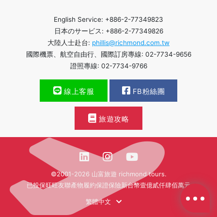
English Service: +886-2-77349823
日本のサービス: +886-2-77349826
大陸人士赴台:
phillis@richmond.com.tw
國際機票、航空自由行、國際訂房專線: 02-7734-9656
證照專線: 02-7734-9766
線上客服
FB粉絲團
旅遊攻略
©2001-2026 山富旅遊 richmond tours.
已投保旺旺友聯產物履約保證保險新台幣壹億貳仟肆佰萬元
繁體中文