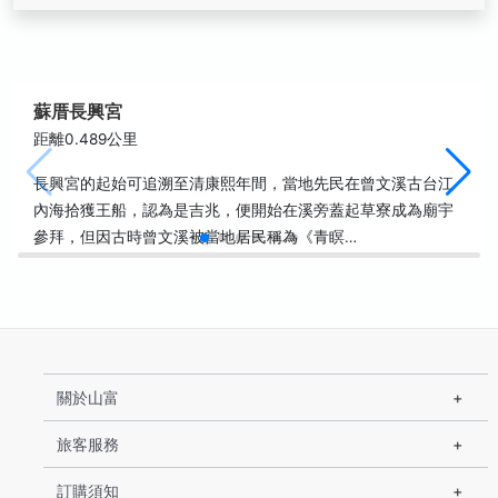
蘇厝長興宮
距離0.489公里
長興宮的起始可追溯至清康熙年間，當地先民在曾文溪古台江
內海拾獲王船，認為是吉兆，便開始在溪旁蓋起草寮成為廟宇
參拜，但因古時曾文溪被當地居民稱為《青瞑…
關於山富
旅客服務
訂購須知