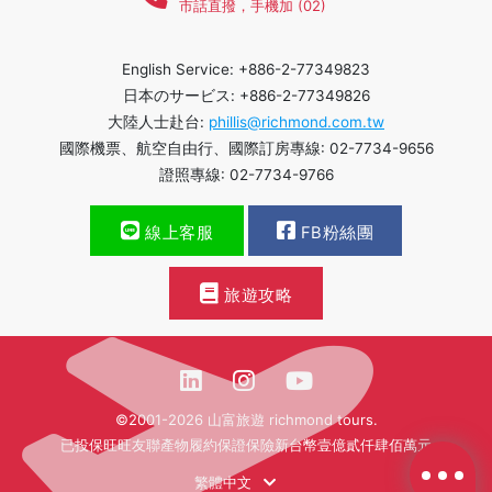
市話直撥，手機加 (02)
English Service: +886-2-77349823
日本のサービス: +886-2-77349826
大陸人士赴台:
phillis@richmond.com.tw
國際機票、航空自由行、國際訂房專線: 02-7734-9656
證照專線: 02-7734-9766
線上客服
FB粉絲團
旅遊攻略
©2001-2026 山富旅遊 richmond tours.
已投保旺旺友聯產物履約保證保險新台幣壹億貳仟肆佰萬元
繁體中文