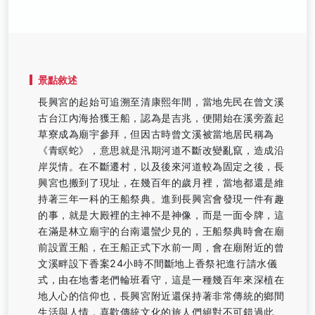
景點敘述
長興宮的起始可追溯至清康熙年間，當地先民在曾文溪
古台江內海拾獲王船，認為是吉兆，便開始在溪旁蓋起
草寮成為廟宇參拜，但因古時曾文溪被當地居民稱為
《青瞑蛇》，意思就是汛期河道不斷改變亂竄，造成沿
岸災情。在不斷遷村，以及後來河道較為固定之後，長
興宮也搬到了現址，在幾百年的歲月裡，當地都還是維
持著三年一科的王船祭典。進到長興宮會發現一件有趣
的事，就是大殿裡的主神不是神像，而是一面令牌，這
在滿是林立廟宇的台南還蠻少見的，王船祭典時會在廟
前設置王船，在王船正式下水前一周，會在廟附近的曾
文溪畔設下香案24小時不間斷地上香祭祀進行請水儀
式，由在地耆老們輪班看守，這是一種幾百年來深植在
地人心的信仰也，長興宮附近還保持著非常傳統的鄉間
生活與人情，喜歡傳統文化的旅人們絕對不可錯過此