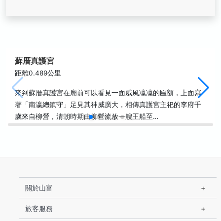
蘇厝真護宮
距離0.489公里
來到蘇厝真護宮在廟前可以看見一面威風凜凜的匾額，上面寫
著「南瀛總鎮守」足見其神威廣大，相傳真護宮主祀的李府千
歲來自柳營，清朝時期由柳營流放一艘王船至…
關於山富
旅客服務