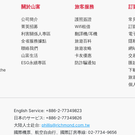
關於山富
旅客服務
訂
公司簡介
護照簽證
常
菁英招募
Wifi租借
訂
利害關係人專區
翻譯機/耳機
電
全省服務據點
旅遊百科
隱
聯絡我們
旅遊攻略
網
山富生活
卡友優惠
交
ESG永續專區
防詐騙通知
匯
the
下
旅
個
English Service: +886-2-77349823
日本のサービス: +886-2-77349826
大陸人士赴台:
phillis@richmond.com.tw
國際機票、航空自由行、國際訂房專線: 02-7734-9656