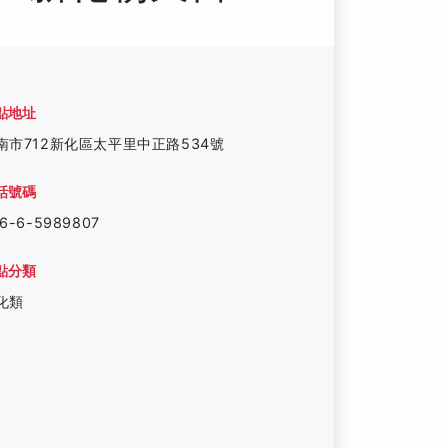
點地址
南市712新化區太平里中正路534號
話號碼
6-6-5989807
點分類
化類