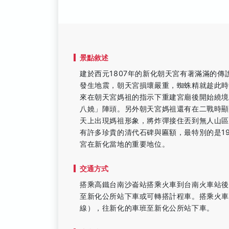
景點敘述
建於西元1807年的新化朝天宮有著滿滿的傳
發生地震，朝天宮損壞嚴重，蜘蛛精就趁此
來在朝天宮媽祖的指示下重建宮廟後開始繞
八嬈」陣頭。另外朝天宮媽祖還有在二戰時
天上出現媽祖形象，將炸彈接住丟到無人山
有許多珍貴的清代石碑與匾額，最特別的是1
宮在新化當地的重要地位。
交通方式
搭乘高鐵台南沙崙站搭乘火車到台南火車站
至新化公所站下車或可轉搭計程車。搭乘火
線），往新化的車班至新化公所站下車。