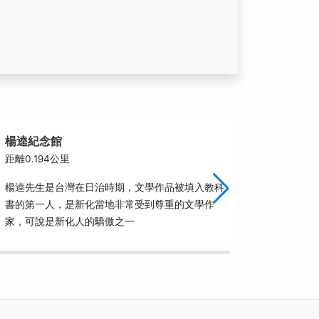
楊逵紀念館
御真影
距離0.194公里
距離0.2
楊逵先生是台灣在日治時期，文學作品被填入教科
御真影奉
書的第一人，是新化當地非常受到尊重的文學作
在新化國
家，可說是新化人的驕傲之一
民教育的
肖像，奉