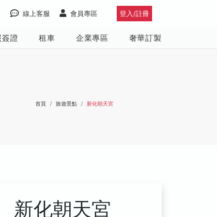
線上客服
會員專區
登入/註冊
照簽證
租車
企業專區
奢華訂製
首頁
旅遊景點
新化朝天宮
新化朝天宮