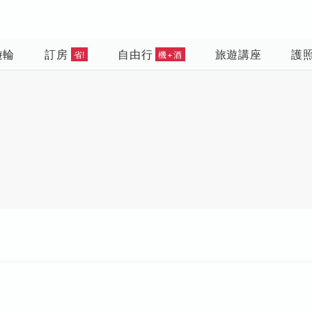
遊輪
訂房
自由行
旅遊講座
護
省!
機+酒