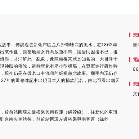
景
說故事，傳說過去新化市區是八卦蜘蛛穴的風水，在1862年
臺
時出來作亂，讓當地婦女行為放蕩不羈，讓居民困擾不已，後
境鎮壓，才消解此一亂象，此陣頭後來就是知名的「大目降十
電
顯現神蹟的傳說，當時新化有座小型機場，在盟軍進行轟炸時
88
區，現今仍是在耆老口中流傳的媽祖慈悲故事。廟宇內現仍存
927年的重修碑記中出現日本人的捐款記名，由此可看出朝天
景
文
後，於前站圓環左邊搭乘興南客運（綠幹線），往新化的車班
車到台南火車站後，於前站圓環左邊搭乘興南客運（綠幹