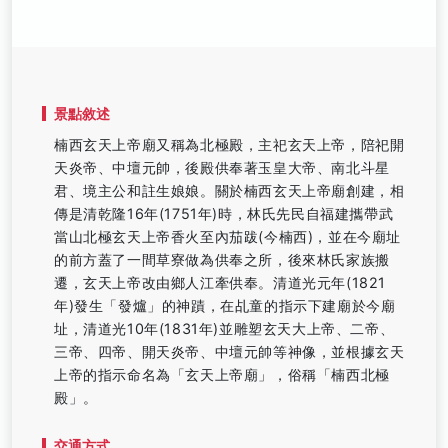
景點敘述
楠西玄天上帝廟又稱為北極殿，主祀玄天上帝，陪祀開
天炎帝、中壇元帥，後殿供奉著玉皇大帝、南北斗星
君、境主公和註生娘娘。關於楠西玄天上帝廟創建，相
傳是清乾隆16年(1751年)時，林氏先民自福建攜帶武
當山北極玄天上帝香火至內茄跋(今楠西)，並在今廟址
的前方蓋了一間草寮做為供奉之所，後來林氏家族搬
遷，玄天上帝改由鄉人江牽供奉。清道光元年(1821
年)發生「發爐」的神蹟，在乩童的指示下建廟於今廟
址，清道光10年(1831年)並雕塑玄天大上帝、二帝、
三帝、四帝、開天炎帝、中壇元帥等神像，並根據玄天
上帝的指示命名為「玄天上帝廟」，俗稱「楠西北極
殿」。
交通方式